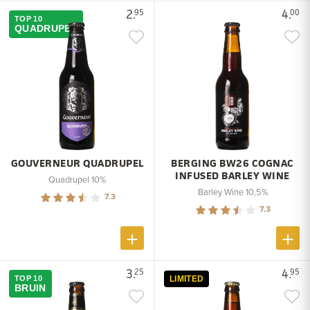
2.
4.
95
00
TOP 10
QUADRUPEL
GOUVERNEUR QUADRUPEL
BERGING BW26 COGNAC
INFUSED BARLEY WINE
Quadrupel 10%
Barley Wine 10,5%
7.3
7.3
3.
4.
25
95
TOP 10
LIMITED
BRUIN