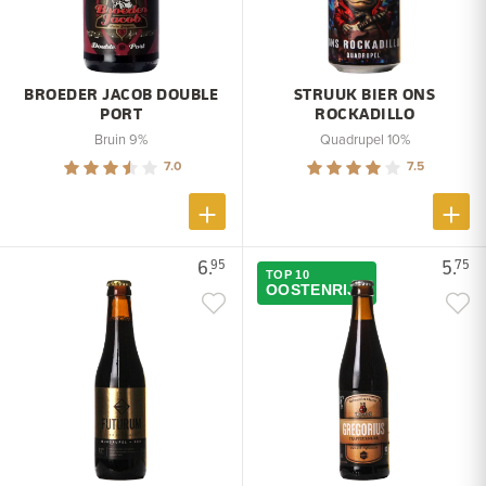
BROEDER JACOB DOUBLE
STRUUK BIER ONS
PORT
ROCKADILLO
Bruin 9%
Quadrupel 10%
7.0
7.5
6.
5.
95
75
TOP 10
OOSTENRIJK