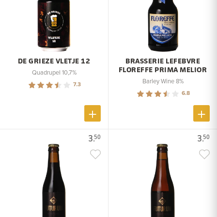
DE GRIEZE VLETJE 12
BRASSERIE LEFEBVRE
FLOREFFE PRIMA MELIOR
Quadrupel 10,7%
Barley Wine 8%
7.3
6.8
3.
3.
50
50