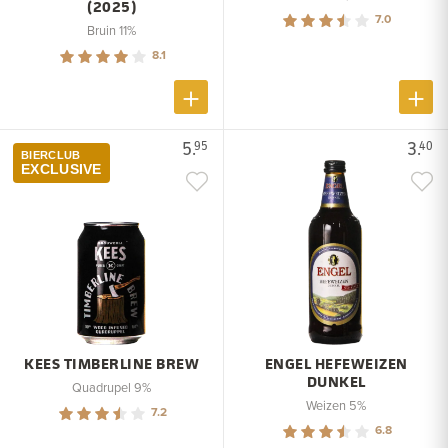
(2025)
7.0
Bruin 11%
8.1
5.
3.
95
40
BIERCLUB
EXCLUSIVE
KEES TIMBERLINE BREW
ENGEL HEFEWEIZEN
DUNKEL
Quadrupel 9%
Weizen 5%
7.2
6.8