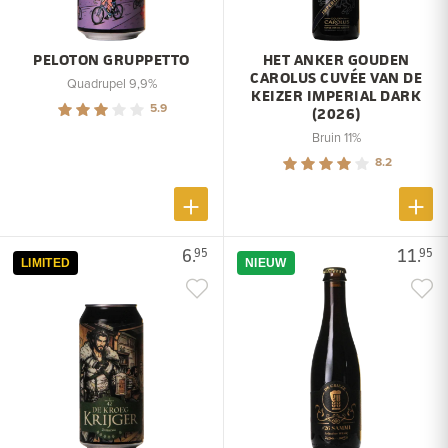
PELOTON GRUPPETTO
HET ANKER GOUDEN
CAROLUS CUVÉE VAN DE
Quadrupel 9,9%
KEIZER IMPERIAL DARK
5.9
(2026)
Bruin 11%
8.2
6.
11.
95
95
LIMITED
NIEUW