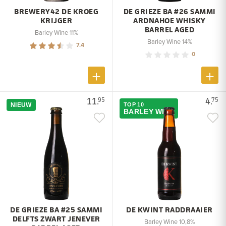
BREWERY42 DE KROEG
DE GRIEZE BA #26 SAMMI
KRIJGER
ARDNAHOE WHISKY
BARREL AGED
Barley Wine 11%
Barley Wine 14%
7.4
0
11.
4.
95
75
NIEUW
TOP 10
BARLEY WINE
DE GRIEZE BA #25 SAMMI
DE KWINT RADDRAAIER
DELFTS ZWART JENEVER
Barley Wine 10,8%