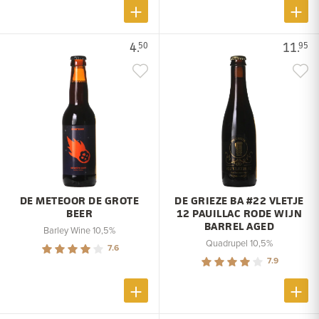
4.
11.
50
95
DE METEOOR DE GROTE
DE GRIEZE BA #22 VLETJE
BEER
12 PAUILLAC RODE WIJN
BARREL AGED
Barley Wine 10,5%
Quadrupel 10,5%
7.6
7.9