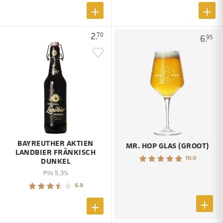
2.
70
6.
95
BAYREUTHER AKTIEN
MR. HOP GLAS (GROOT)
LANDBIER FRÄNKISCH
10.0
DUNKEL
Pils 5,3%
6.9