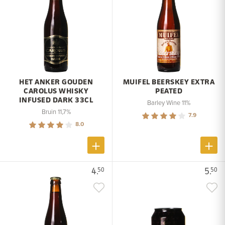
HET ANKER GOUDEN
MUIFEL BEERSKEY EXTRA
CAROLUS WHISKY
PEATED
INFUSED DARK 33CL
Barley Wine 11%
Bruin 11,7%
7.9
8.0
4.
5.
50
50