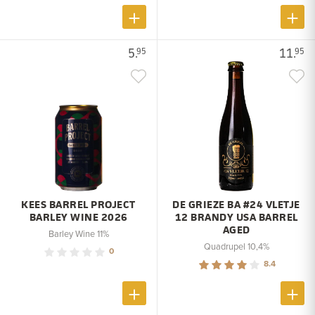
5.
11.
95
95
KEES BARREL PROJECT
DE GRIEZE BA #24 VLETJE
BARLEY WINE 2026
12 BRANDY USA BARREL
AGED
Barley Wine 11%
Quadrupel 10,4%
0
8.4