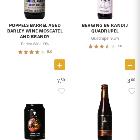
POPPELS BARREL AGED
BERGING B6 KANDIJ
BARLEY WINE MOSCATEL
QUADRUPEL
AND BRANDY
Quadrupel 9,5%
Barley Wine 13%
7.0
8.0
7.
3.
50
60