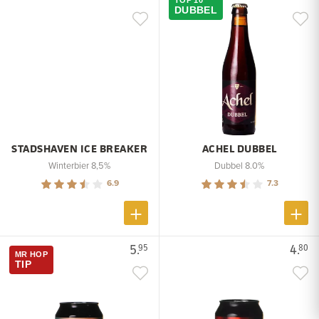
DUBBEL
STADSHAVEN ICE BREAKER
ACHEL DUBBEL
Winterbier 8,5%
Dubbel 8.0%
6.9
7.3
5.
4.
95
80
MR HOP
TIP