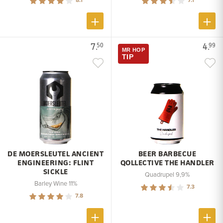
7.
4.
50
99
MR HOP
TIP
DE MOERSLEUTEL ANCIENT
BEER BARBECUE
ENGINEERING: FLINT
QOLLECTIVE THE HANDLER
SICKLE
Quadrupel 9,9%
Barley Wine 11%
7.3
7.8