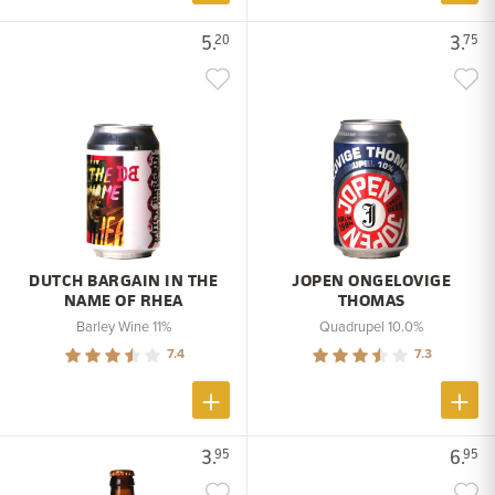
5.
3.
20
75
DUTCH BARGAIN IN THE
JOPEN ONGELOVIGE
NAME OF RHEA
THOMAS
Barley Wine 11%
Quadrupel 10.0%
7.4
7.3
3.
6.
95
95