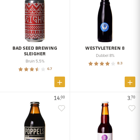
BAD SEED BREWING
WESTVLETEREN 8
SLEIGHER
Dubbel 8%
Bruin 5,5%
8.3
6.7
14.
3.
00
70