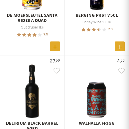
DE MOERSLEUTEL SANTA
BERGING PRST 75CL
RIDES A QUAD
Barley Wine 10,3%
Quadrupel 11%
7.3
7.5
27.
4.
50
60
DELIRIUM BLACK BARREL
WALHALLA FRIGG
AGED