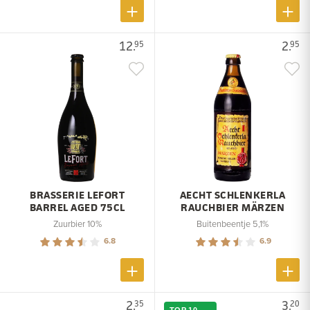
12.
2.
95
95
BRASSERIE LEFORT
AECHT SCHLENKERLA
BARREL AGED 75CL
RAUCHBIER MÄRZEN
Zuurbier 10%
Buitenbeentje 5,1%
6.8
6.9
2.
3.
35
20
TOP 10