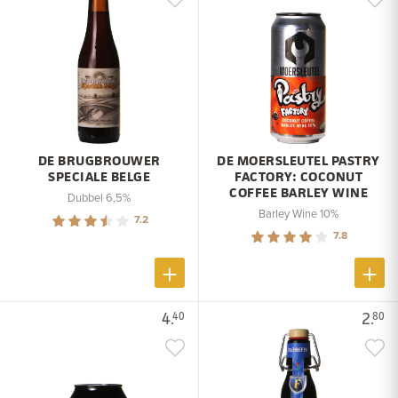
DE BRUGBROUWER
DE MOERSLEUTEL PASTRY
SPECIALE BELGE
FACTORY: COCONUT
COFFEE BARLEY WINE
Dubbel 6,5%
Barley Wine 10%
7.2
7.8
4.
2.
40
80