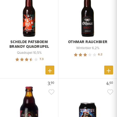
SCHELDE PATSBOEM
OTHMAR RAUCHBIER
BRANDY QUADRUPEL
Winterbier 6,2%
Quadrupel 10,5%
6.2
7.3
3.
4.
90
60