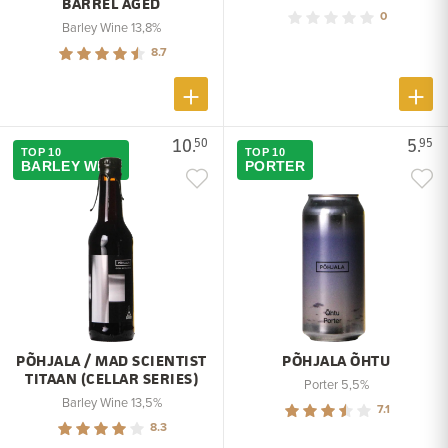
BARREL AGED
0
Barley Wine 13,8%
8.7
10.
5.
50
95
TOP 10
TOP 10
BARLEY WINE
PORTER
PÕHJALA / MAD SCIENTIST
PÕHJALA ÕHTU
TITAAN (CELLAR SERIES)
Porter 5,5%
Barley Wine 13,5%
7.1
8.3