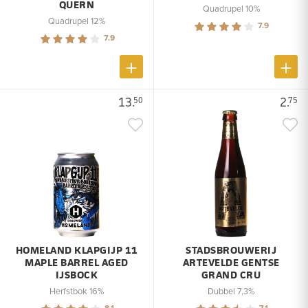
QUERN
Quadrupel 10%
Quadrupel 12%
7.9
7.9
13.
2.
50
75
HOMELAND KLAPGIJP 11
STADSBROUWERIJ
MAPLE BARREL AGED
ARTEVELDE GENTSE
IJSBOCK
GRAND CRU
Herfstbok 16%
Dubbel 7,3%
8.1
7.1