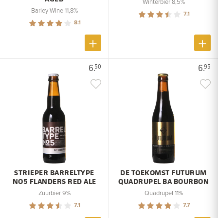
Winterbier 8,5%
Barley Wine 11,8%
7.1
8.1
6.
6.
50
95
STRIEPER BARRELTYPE
DE TOEKOMST FUTURUM
NO5 FLANDERS RED ALE
QUADRUPEL BA BOURBON
Zuurbier 9%
Quadrupel 11%
7.1
7.7