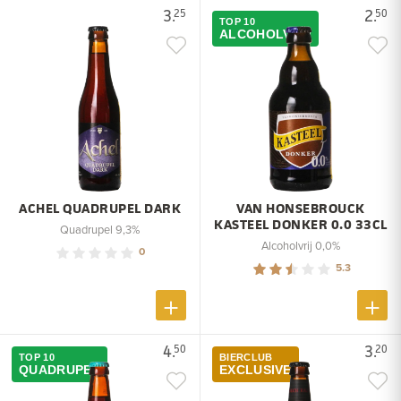
3.
2.
25
50
TOP 10
ALCOHOLVRIJ
ACHEL QUADRUPEL DARK
VAN HONSEBROUCK
KASTEEL DONKER 0.0 33CL
Quadrupel 9,3%
Alcoholvrij 0,0%
0
5.3
4.
3.
50
20
TOP 10
BIERCLUB
QUADRUPEL
EXCLUSIVE