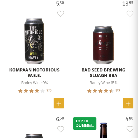
5.
18.
30
95
KOMPAAN NOTORIOUS
BAD SEED BREWING
W.E.E.
SLUAGH BBA
Barley Wine 9%
Barley Wine 15%
7.5
8.7
6.
4.
50
80
TOP 10
DUBBEL