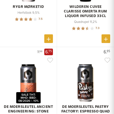
RYGR MØRKETID
WILDEREN CUVEE
CLARISSE OMERTA RUM
Herfstbok 9,5%
LIQUOR INFUSED 33CL
7.5
Quadrupel 11,2%
7.3
6.
6.
75
95
7.
50
SALE THT:
MHD: BBD:
08/2026 | -10%
DE MOERSLEUTEL ANCIENT
DE MOERSLEUTEL PASTRY
ENGINEERING: STONE
FACTORY: ESPRESSO QUAD