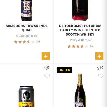
MAASDORST KWAKENDE
DE TOEKOMST FUTURUM
QUAD
BARLEY WINE BLENDED
SCOTCH WHISKY
Quadrupel 8,4%
Barley Wine 11,5%
7.4
7.6
4.
9.
95
95
LIMITED