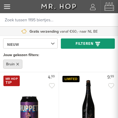
Gratis verzending
vanaf €60,- naar NL BE
FILTEREN
Jouw gekozen filters:
Bruin
4.
9.
99
99
MR HOP
LIMITED
TIP