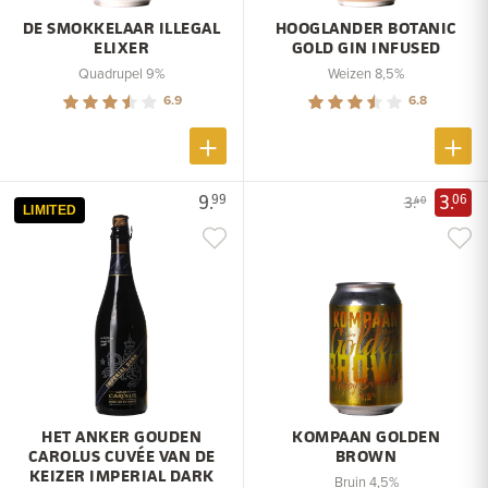
DE SMOKKELAAR ILLEGAL
HOOGLANDER BOTANIC
ELIXER
GOLD GIN INFUSED
Quadrupel 9%
Weizen 8,5%
6.9
6.8
9.
3.
99
06
3.
40
LIMITED
HET ANKER GOUDEN
KOMPAAN GOLDEN
CAROLUS CUVÉE VAN DE
BROWN
KEIZER IMPERIAL DARK
Bruin 4,5%