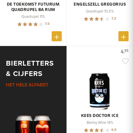
DE TOEKOMST FUTURUM
ENGELSZELL GREGORIUS
QUADRUPEL BA RUM
Quadrupel 10,5%
Quadrupel 11%
7.2
7.5
4.
95
BIERLETTERS
& CIJFERS
HET HELE ALFABET
KEES DOCTOR ICE
Barley Wine 14%
6.5