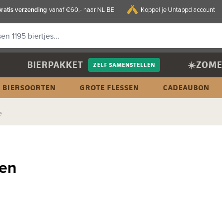
ratis verzending
vanaf €60,- naar NL BE
Koppel je Untappd account
BIERPAKKET
☀️ZOME
ZELF SAMENSTELLEN
BIERSOORTEN
GROTE FLESSEN
CADEAUBON
e
fen