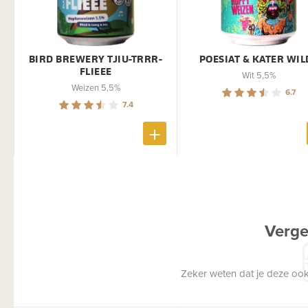
BIRD BREWERY TJIU-TRRR-
POESIAT & KATER WIL
FLIEEE
Wit 5,5%
Weizen 5,5%
6.7
7.4
Verge
Zeker weten dat je deze ook