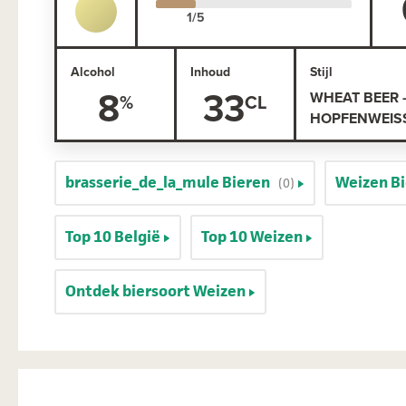
Alcohol
Inhoud
Stijl
8
33
WHEAT BEER 
HOPFENWEIS
brasserie_de_la_mule Bieren
Weizen B
(0)
Top 10 België
Top 10 Weizen
Ontdek biersoort Weizen