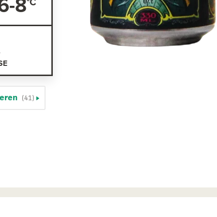
6-8
-
SE
ieren
(41)