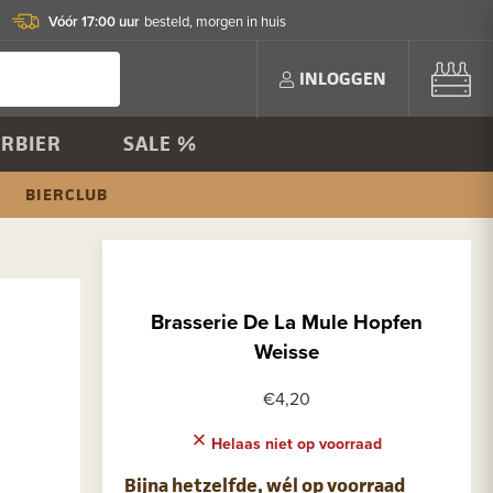
Vóór 17:00 uur
besteld, morgen in huis
INLOGGEN
RBIER
SALE %
BIERCLUB
Brasserie De La Mule Hopfen
Weisse
€4,20
Helaas niet op voorraad
Bijna hetzelfde, wél op voorraad