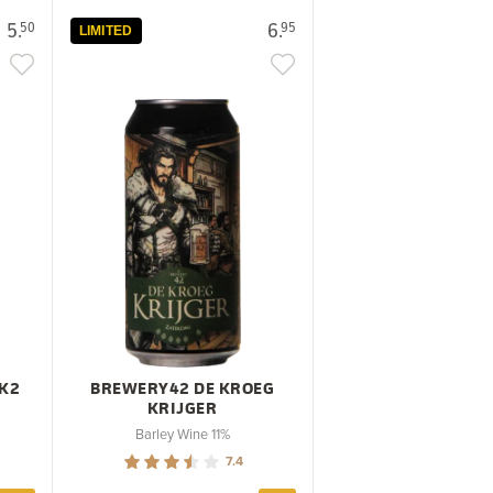
5.
6.
50
95
LIMITED
 K2
BREWERY42 DE KROEG
KRIJGER
Barley Wine 11%
7.4