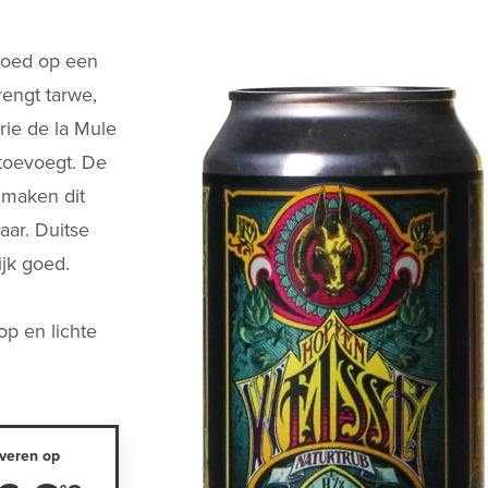
loed op een
rengt tarwe,
erie de la Mule
 toevoegt. De
 maken dit
aar. Duitse
ijk goed.
op en lichte
veren op