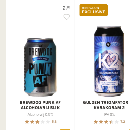
2.
30
BIERCLUB
EXCLUSIVE
BREWDOG PUNK AF
GULDEN TRIOMFATOR
ALCOHOLVRIJ BLIK
KARAKORAM 2
Alcoholvrij 0,5%
IPA 8%
5.8
7.2