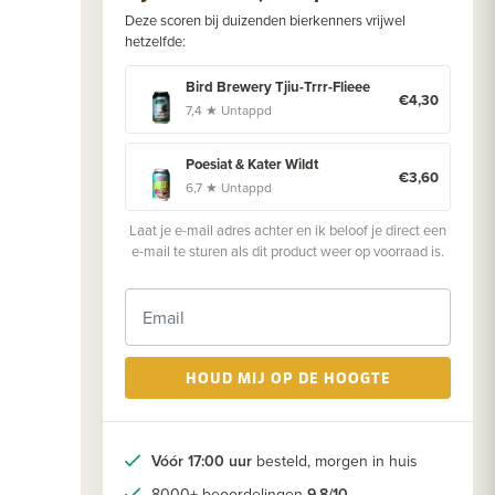
Deze scoren bij duizenden bierkenners vrijwel
hetzelfde:
Bird Brewery Tjiu-Trrr-Flieee
€4,30
7,4 ★ Untappd
Poesiat & Kater Wildt
€3,60
6,7 ★ Untappd
Laat je e-mail adres achter en ik beloof je direct een
e-mail te sturen als dit product weer op voorraad is.
HOUD MIJ OP DE HOOGTE
Vóór 17:00 uur
besteld, morgen in huis
8000+ beoordelingen
9.8/10