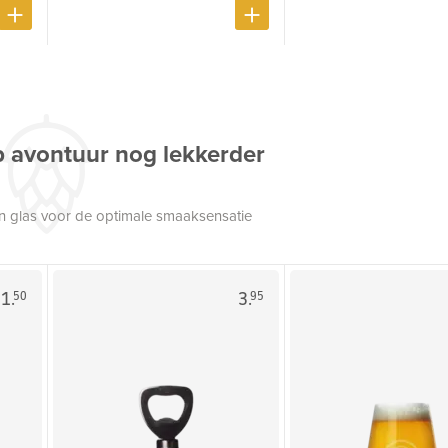
p avontuur nog lekkerder
een glas voor de optimale smaaksensatie
1.
3.
50
95