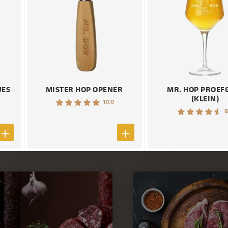
JES
MISTER HOP OPENER
MR. HOP PROEF
(KLEIN)
10.0
8