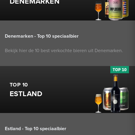
DENEMARKEN
Denemarken - Top 10 speciaalbier
Bekijk hier de 10 best verkochte bieren uit Denemarken.
TOP 10
ESTLAND
Estland - Top 10 speciaalbier