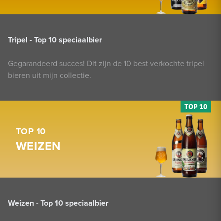
Tripel - Top 10 speciaalbier
Gegarandeerd succes! Dit zijn de 10 best verkochte tripel
bieren uit mijn collectie.
TOP 10
WEIZEN
Weizen - Top 10 speciaalbier