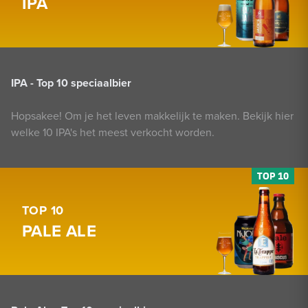
IPA
IPA - Top 10 speciaalbier
Hopsakee! Om je het leven makkelijk te maken. Bekijk hier
welke 10 IPA's het meest verkocht worden.
TOP 10
PALE ALE