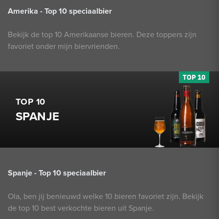
Amerika - Top 10 speciaalbier
Bekijk de top 10 Amerikaanse bieren. Deze toppers zijn
favoriet onder mijn biervrienden.
TOP 10
SPANJE
Spanje - Top 10 speciaalbier
Ola, ben jij benieuwd welke 10 bieren favoriet zijn. Bekijk
de top 10 best verkochte bieren uit Spanje.