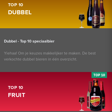
TOP 10
DUBBEL
Dubbel - Top 10 speciaalbier
Yiehaa! Om je keuzes makkelijker te maken. De best
verkochte dubbel bieren in één overzicht.
TOP 10
FRUIT