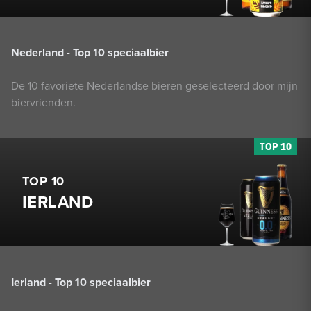
Nederland - Top 10 speciaalbier
De 10 favoriete Nederlandse bieren geselecteerd door mijn
biervrienden.
TOP 10
IERLAND
Ierland - Top 10 speciaalbier