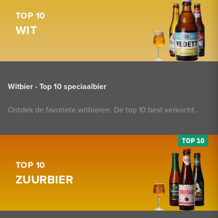
TOP 10
WIT
Witbier - Top 10 speciaalbier
Ontdek de favoriete witbieren. De top 10 best verkocht.
TOP 10
ZUURBIER