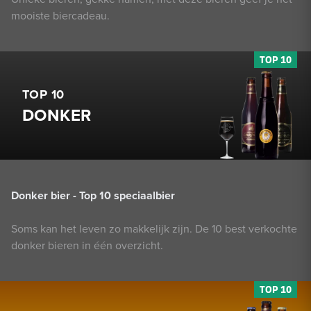
mooiste biercadeau.
TOP 10
DONKER
Donker bier - Top 10 speciaalbier
Soms kan het leven zo makkelijk zijn. De 10 best verkochte
donker bieren in één overzicht.