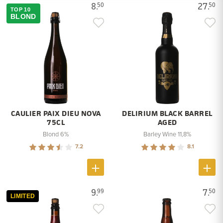
8.
27.
50
50
TOP 10
BLOND
CAULIER PAIX DIEU NOVA
DELIRIUM BLACK BARREL
75CL
AGED
Blond 6%
Barley Wine 11,8%
7.2
8.1
9.
7.
99
50
LIMITED