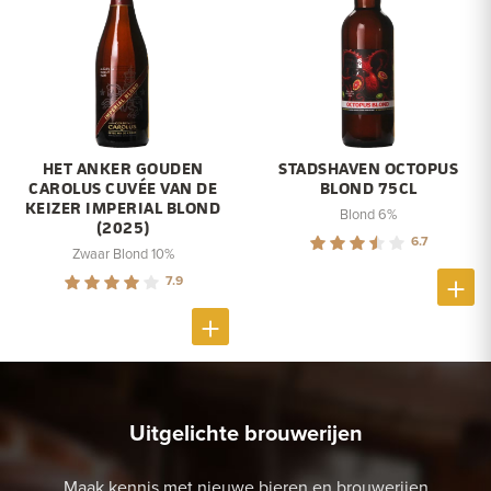
HET ANKER GOUDEN
STADSHAVEN OCTOPUS
CAROLUS CUVÉE VAN DE
BLOND 75CL
KEIZER IMPERIAL BLOND
Blond 6%
(2025)
6.7
Zwaar Blond 10%
7.9
Uitgelichte brouwerijen
Maak kennis met nieuwe bieren en brouwerijen