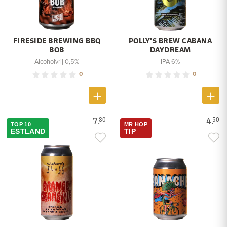
FIRESIDE BREWING BBQ
POLLY'S BREW CABANA
BOB
DAYDREAM
Alcoholvrij 0,5%
IPA 6%
0
0
7.
4.
80
50
TOP 10
MR HOP
ESTLAND
TIP