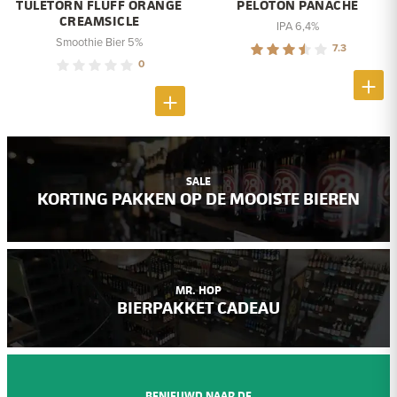
TULETORN FLUFF ORANGE
PELOTON PANACHE
CREAMSICLE
IPA 6,4%
Smoothie Bier 5%
7.3
0
SALE
KORTING PAKKEN OP DE MOOISTE BIEREN
MR. HOP
BIERPAKKET CADEAU
BENIEUWD NAAR DE