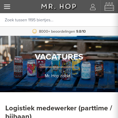
8000+ beoordelingen
9.8/10
VACATURES
Mr. Hop zoekt...
Logistiek medewerker (parttime /
bijbaan)