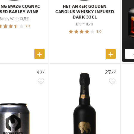
ING BW26 COGNAC
HET ANKER GOUDEN
SED BARLEY WINE
CAROLUS WHISKY INFUSED
DARK 33CL
Barley Wine 10,5%
Bruin 11,7%
7.3
8.0
4.
27.
95
50