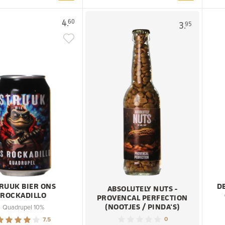
4.
60
3.
95
RUUK BIER ONS
D
ABSOLUTELY NUTS -
ROCKADILLO
PROVENCAL PERFECTION
(NOOTJES / PINDA'S)
Quadrupel 10%
0
7.5