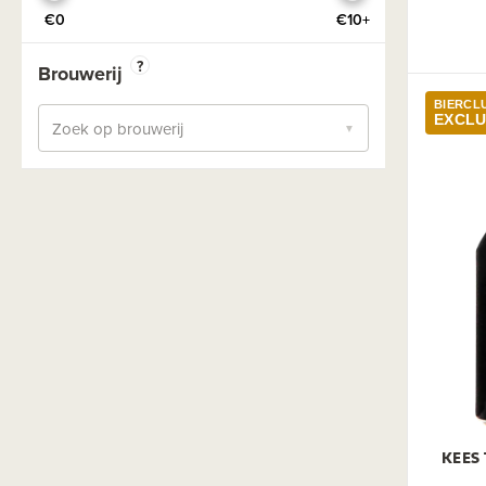
Saison
€0
€10+
Seizoensbier
?
Brouwerij
Session
BIERCL
EXCLU
Stout Coffee
Zoek op brouwerij
▼
Stout Dry
Stout Export
Stout Imperial - Double
Stout Milk
Stout Pastry
TIPA
Wit
Zuurbier
Zwaar Blond
KEES