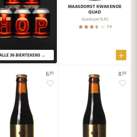
MAASDORST KWAKENDE
QUAD
Quadrupel 8,4%
7.4
ALLE 36 BIERTEKENS →
6.
8.
95
50