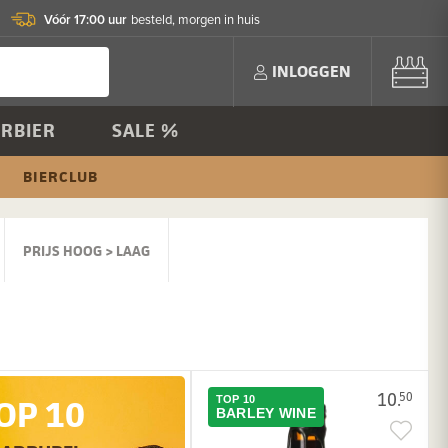
Vóór 17:00 uur
besteld, morgen in huis
INLOGGEN
RBIER
SALE %
BIERCLUB
PRIJS HOOG > LAAG
10.
50
OP 10
TOP 10
BARLEY WINE