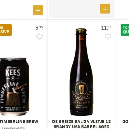
5.
11.
95
95
UB
TOP
SIVE
QU
 TIMBERLINE BREW
DE GRIEZE BA #24 VLETJE 12
GO
BRANDY USA BARREL AGED
Quadrupel 9%