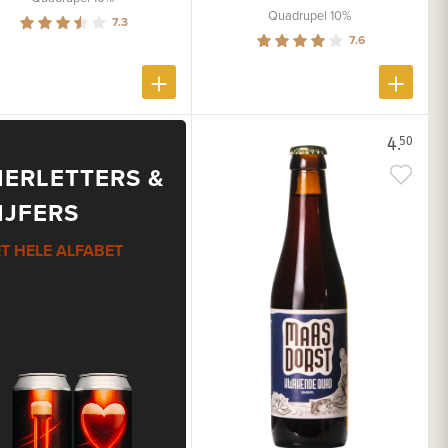
Quadrupel 10%
7.3
7.6
4.
50
IERLETTERS &
IJFERS
T HELE ALFABET