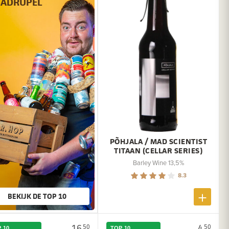
ADRUPEL
PÕHJALA / MAD SCIENTIST
TITAAN (CELLAR SERIES)
Barley Wine 13,5%
8.3
BEKIJK DE TOP 10
16.
4.
50
50
 10
TOP 10