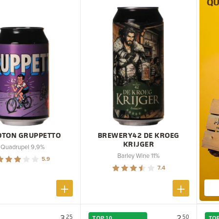
QU
OTON GRUPPETTO
BREWERY42 DE KROEG
KRIJGER
Quadrupel 9,9%
Barley Wine 11%
5.9
7.4
3.
2.
25
50
TOP 10
TOP