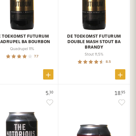
E TOEKOMST FUTURUM
DE TOEKOMST FUTURUM
ADRUPEL BA BOURBON
DOUBLE MASH STOUT BA
BRANDY
Quadrupel 11%
Stout 11,5%
7.7
8.5
5.
18.
30
95