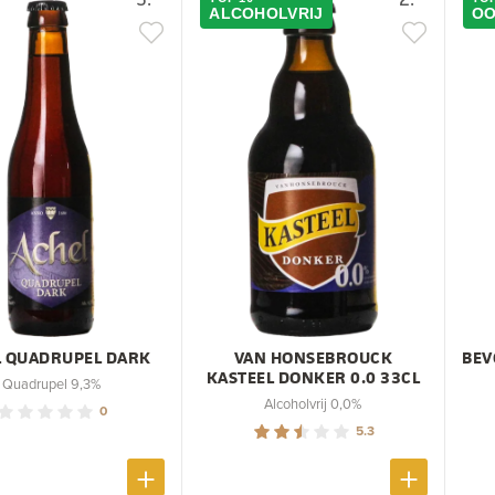
ALCOHOLVRIJ
OO
L QUADRUPEL DARK
VAN HONSEBROUCK
BEV
KASTEEL DONKER 0.0 33CL
Quadrupel 9,3%
Alcoholvrij 0,0%
0
5.3