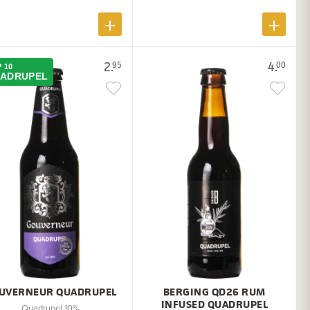
2.
4.
95
00
 10
ADRUPEL
UVERNEUR QUADRUPEL
BERGING QD26 RUM
INFUSED QUADRUPEL
Quadrupel 10%