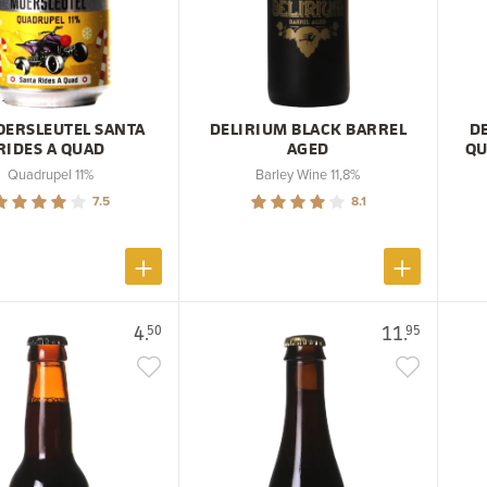
OERSLEUTEL SANTA
DELIRIUM BLACK BARREL
D
RIDES A QUAD
AGED
QU
Quadrupel 11%
Barley Wine 11,8%
7.5
8.1
4.
11.
50
95