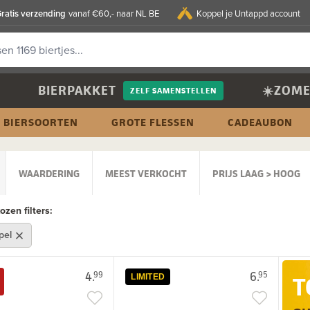
ratis verzending
vanaf €60,- naar NL BE
Koppel je Untappd account
BIERPAKKET
☀️ZOME
ZELF SAMENSTELLEN
BIERSOORTEN
GROTE FLESSEN
CADEAUBON
WAARDERING
MEEST VERKOCHT
PRIJS LAAG > HOOG
zen filters:
pel
4.
6.
99
95
T
LIMITED