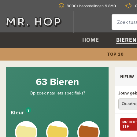
9.8/10
G
8000+ beoordelingen
HOME
BIEREN
TOP 10
NIEUW
63 Bieren
Op zoek naar iets specifieks?
Jouw geko
Quadru
?
Kleur
MR HOP
TIP