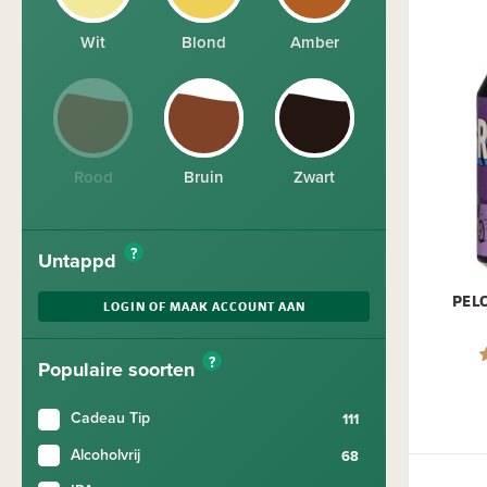
Wit
Blond
Amber
Rood
Bruin
Zwart
?
Untappd
PEL
LOGIN OF MAAK ACCOUNT AAN
?
Populaire soorten
Cadeau Tip
Alcoholvrij