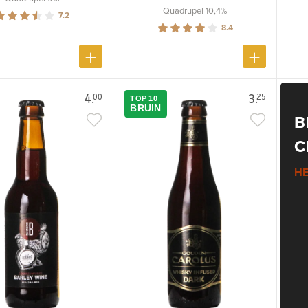
Quadrupel 10,4%
7.2
8.4
4.
3.
00
25
TOP 10
BRUIN
B
C
HE