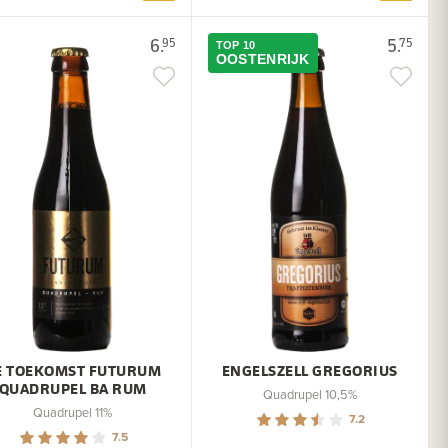
6.
5.
95
75
TOP 10
OOSTENRIJK
E TOEKOMST FUTURUM
ENGELSZELL GREGORIUS
QUADRUPEL BA RUM
Quadrupel 10,5%
Quadrupel 11%
7.2
7.5