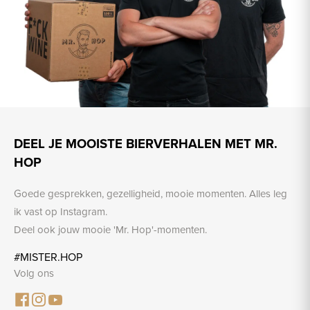
DEEL JE MOOISTE BIERVERHALEN MET MR.
HOP
Goede gesprekken, gezelligheid, mooie momenten. Alles leg
ik vast op Instagram.
Deel ook jouw mooie 'Mr. Hop'-momenten.
#MISTER.HOP
Volg ons