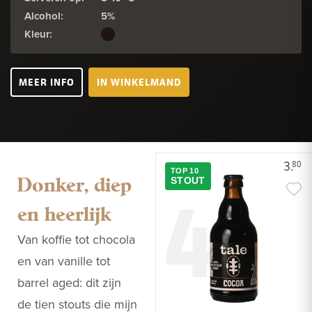
Alcohol:
5%
Kleur:
MEER INFO
IN WINKELMAND
3.
80
TOP 10
Donker, diep
4
STOUT
en heerlijk
Van koffie tot chocola
en van vanille tot
barrel aged: dit zijn
de tien stouts die mijn