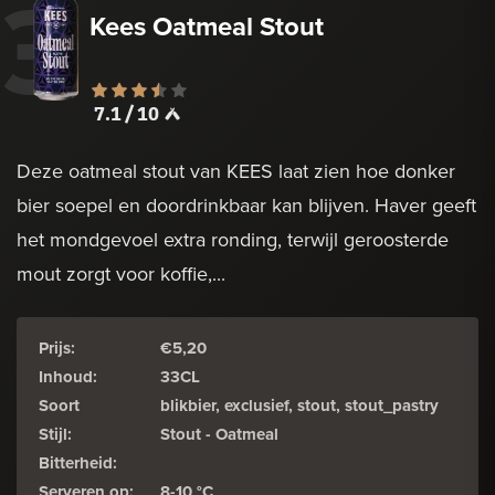
3
Kees Oatmeal Stout
7.1 / 10
Deze oatmeal stout van KEES laat zien hoe donker
bier soepel en doordrinkbaar kan blijven. Haver geeft
het mondgevoel extra ronding, terwijl geroosterde
mout zorgt voor koffie,...
Prijs:
€5,20
Inhoud:
33CL
Soort
blikbier, exclusief, stout, stout_pastry
Stijl:
Stout - Oatmeal
Bitterheid:
Serveren op:
8-10 °C