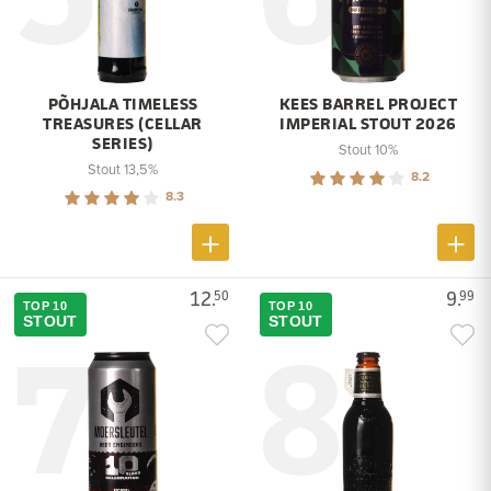
PÕHJALA TIMELESS
KEES BARREL PROJECT
TREASURES (CELLAR
IMPERIAL STOUT 2026
SERIES)
Stout 10%
Stout 13,5%
8.2
8.3
12.
9.
50
99
TOP 10
TOP 10
7
8
STOUT
STOUT