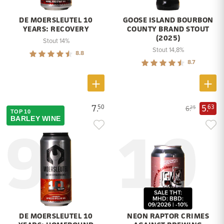
DE MOERSLEUTEL 10
GOOSE ISLAND BOURBON
YEARS: RECOVERY
COUNTY BRAND STOUT
(2025)
Stout 14%
Stout 14,8%
8.8
8.7
7.
5.
50
63
6.
25
TOP 10
9
10
BARLEY WINE
SALE THT:
MHD: BBD:
09/2026 | -10%
DE MOERSLEUTEL 10
NEON RAPTOR CRIMES