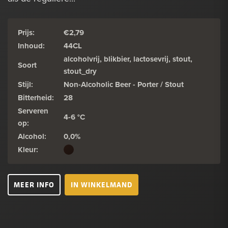
Prijs:
€2,79
Inhoud:
44CL
alcoholvrij, blikbier, lactosevrij, stout,
Soort
stout_dry
Stijl:
Non-Alcoholic Beer - Porter / Stout
Bitterheid:
28
Serveren
4-6 °C
op:
Alcohol:
0,0%
Kleur:
MEER INFO
IN WINKELMAND