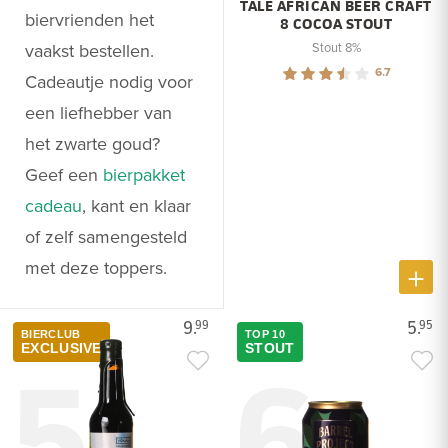
TALE AFRICAN BEER CRAFT
biervrienden het
8 COCOA STOUT
vaakst bestellen.
Stout 8%
6.7
Cadeautje nodig voor
een liefhebber van
het zwarte goud?
Geef een
bierpakket
cadeau
, kant en klaar
of zelf samengesteld
met deze toppers.
9.
5.
99
95
BIERCLUB
TOP 10
5
6
EXCLUSIVE
STOUT