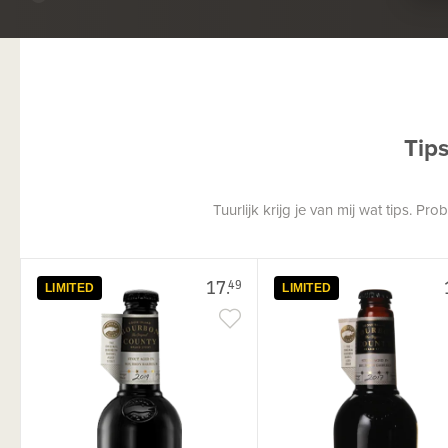
Tip
Tuurlijk krijg je van mij wat tips. P
17.
49
LIMITED
LIMITED