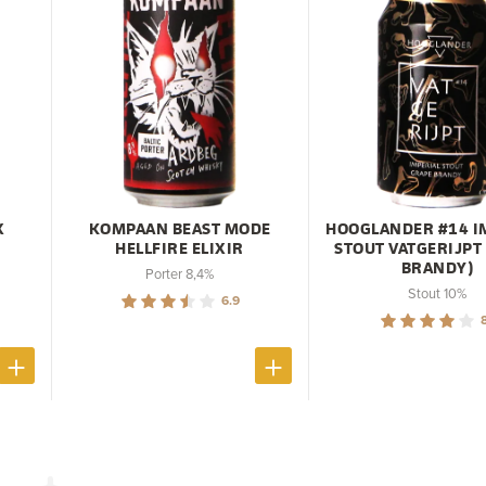
X
KOMPAAN BEAST MODE
HOOGLANDER #14 I
HELLFIRE ELIXIR
STOUT VATGERIJPT
BRANDY)
Porter 8,4%
Stout 10%
6.9
8