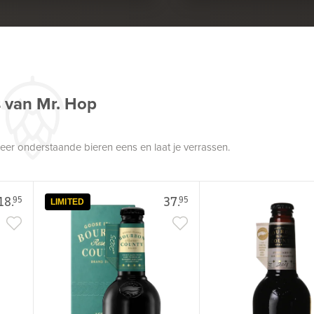
s van Mr. Hop
robeer onderstaande bieren eens en laat je verrassen.
18.
37.
95
95
LIMITED