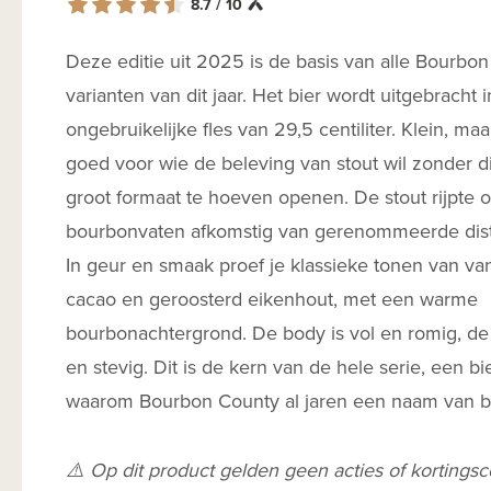
8.7 / 10
Deze editie uit 2025 is de basis van alle Bourbo
varianten van dit jaar. Het bier wordt uitgebracht 
ongebruikelijke fles van 29,5 centiliter. Klein, maa
goed voor wie de beleving van stout wil zonder d
groot formaat te hoeven openen. De stout rijpte 
bourbonvaten afkomstig van gerenommeerde distil
In geur en smaak proef je klassieke tonen van van
cacao en geroosterd eikenhout, met een warme
bourbonachtergrond. De body is vol en romig, de
en stevig. Dit is de kern van de hele serie, een bie
waarom Bourbon County al jaren een naam van be
⚠️ Op dit product gelden geen acties of kortings