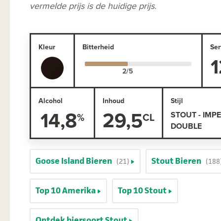
vermelde prijs is de huidige prijs.
Kleur
Bitterheid
Ser
1
Alcohol
Inhoud
Stijl
14,8
29,5
STOUT - IMPE
DOUBLE
Goose Island Bieren
Stout Bieren
(21)
(188
Top 10 Amerika
Top 10 Stout
Ontdek biersoort Stout