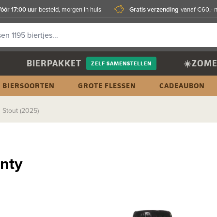
óór 17:00 uur
Gratis verzending
besteld, morgen in huis
vanaf €60,- 
BIERPAKKET
☀️ZOME
ZELF SAMENSTELLEN
BIERSOORTEN
GROTE FLESSEN
CADEAUBON
Stout (2025)
nty