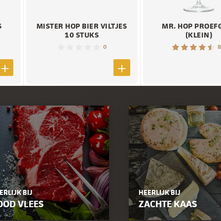
S
MISTER HOP BIER VILTJES
MR. HOP PROEF
10 STUKS
(KLEIN)
0
8
ERLIJK BIJ
HEERLIJK BIJ
OOD VLEES
ZACHTE KAAS