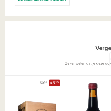
Verge
Zeker weten dat je deze ook
46.
95
50.
95