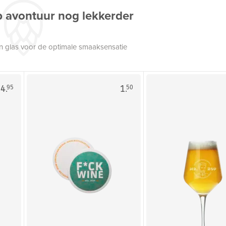
p avontuur nog lekkerder
een glas voor de optimale smaaksensatie
4.
1.
95
50