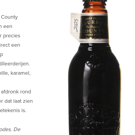
n County
in een
r precies
irect een
op
leerderijen.
ille, karamel,
 afdronk rond
r dat laat zien
tekenis is.
codes. De