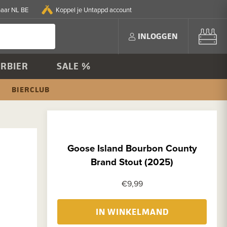
naar NL BE
Koppel je Untappd account
INLOGGEN
RBIER
SALE %
BIERCLUB
Goose Island Bourbon County
Brand Stout (2025)
€9,99
IN WINKELMAND