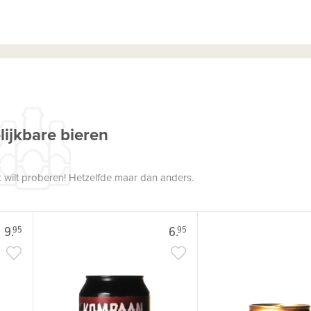
lijkbare bieren
 wilt proberen! Hetzelfde maar dan anders.
9.
6.
95
95