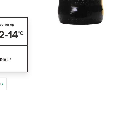
veren op
2-14
RIAL /
)