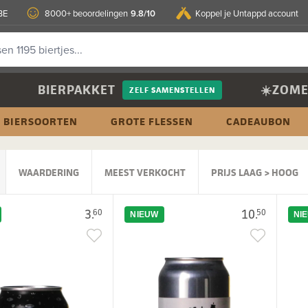
9.8/10
BE
8000+ beoordelingen
Koppel je Untappd account
BIERPAKKET
☀️ZOME
ZELF SAMENSTELLEN
BIERSOORTEN
GROTE FLESSEN
CADEAUBON
WAARDERING
MEEST VERKOCHT
PRIJS LAAG > HOOG
3.
10.
60
50
NIEUW
NI