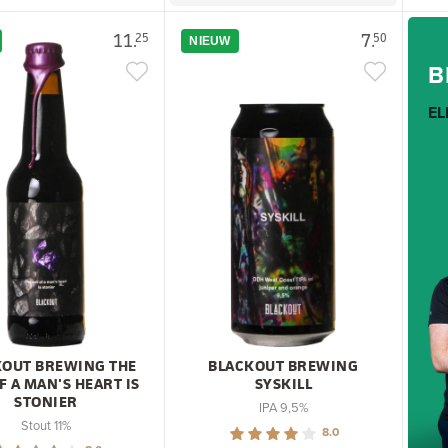
11.
7.
25
50
NIEUW
B
EL
KOUT BREWING THE
BLACKOUT BREWING
F A MAN'S HEART IS
SYSKILL
STONIER
IPA 9,5%
Stout 11%
8.0