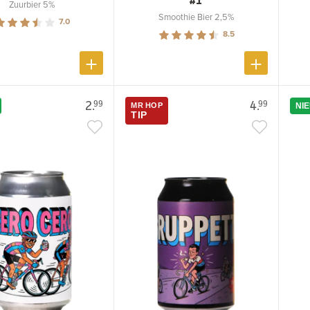
#1
Zuurbier 5%
Smoothie Bier 2,5%
7.0
8.5
2.
4.
99
99
MR HOP
NI
TIP