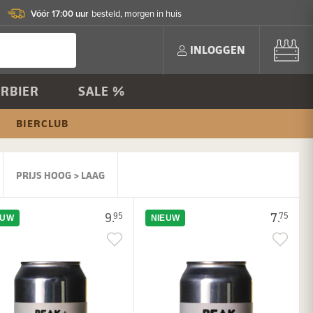
Vóór 17:00 uur
besteld, morgen in huis
INLOGGEN
RBIER
SALE %
BIERCLUB
PRIJS HOOG > LAAG
9.
7.
95
75
EUW
NIEUW