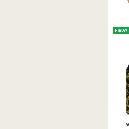
Herfstbok
Mixdrank
Barrel Aged
Infused
NIEUW
W