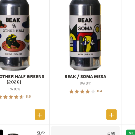
 OTHER HALF GREENS
BEAK / SOMA MESA
(2026)
IPA 8%
IPA 10%
8.4
8.6
9.
95
D
6.
NI
95