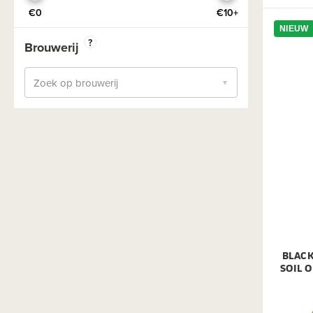
Oekraïne
Saison
€0
€10+
Oostenrijk
NIEUW
Seizoensbier
?
Brouwerij
Polen
Session
Portugal
Stout Coffee
Zoek op brouwerij
▼
Roemenie
Stout Dry
Schotland
Stout Export
Slovenie
Stout Imperial - Double
Spanje
Stout Milk
Wales
Stout Pastry
Zweden
TIPA
Wit
BLAC
SOIL O
Zuurbier
Zwaar Blond