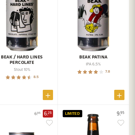
BEAK / HARD LINES
BEAK PATINA
PERCOLATE
IPA 6,5%
Stout 10%
7.8
8.5
6.
9.
26
95
6.
95
LIMITED