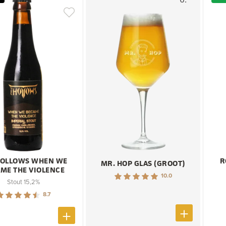
HOLLOWS WHEN WE
R
MR. HOP GLAS (GROOT)
ME THE VIOLENCE
10.0
Stout 15,2%
8.7