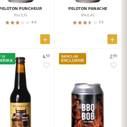
PELOTON PUNCHEUR
PELOTON PANACHE
Pils 5,1%
IPA 6,4%
6.0
7.3
4.
2.
50
99
 10
BIERCLUB
ERIKA
EXCLUSIVE