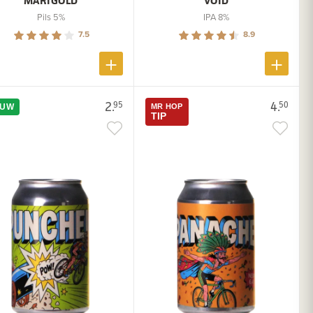
MARIGOLD
VOID
Pils 5%
IPA 8%
7.5
8.9
2.
4.
95
50
EUW
MR HOP
TIP