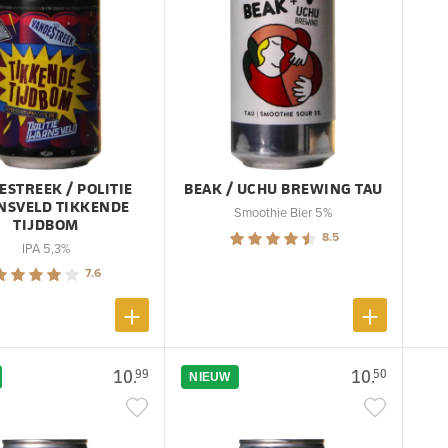
ESTREEK / POLITIE
BEAK / UCHU BREWING TAU
SVELD TIKKENDE
Smoothie Bier 5%
TIJDBOM
8.5
IPA 5,3%
7.6
10.
10.
99
50
NIEUW