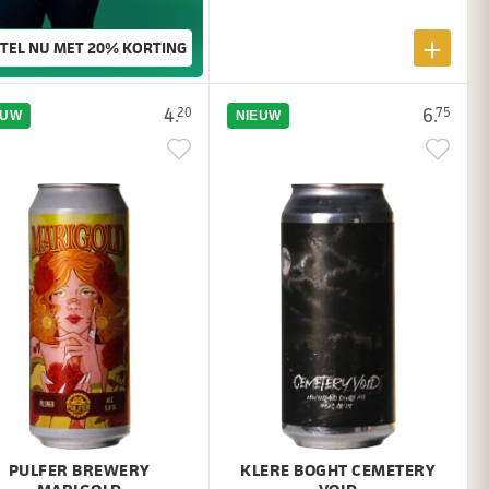
TEL NU MET 20% KORTING
→
4.
6.
20
75
EUW
NIEUW
PULFER BREWERY
KLERE BOGHT CEMETERY