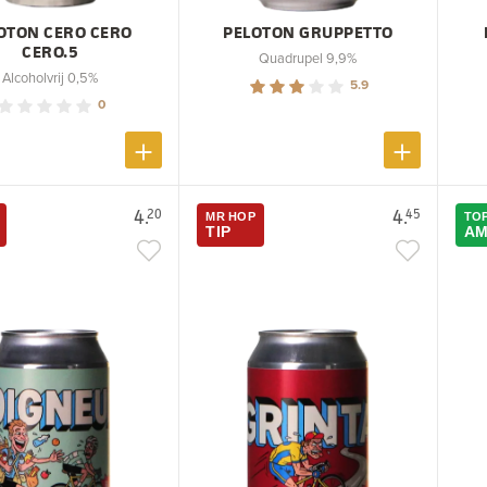
OTON CERO CERO
PELOTON GRUPPETTO
CERO.5
Quadrupel 9,9%
Alcoholvrij 0,5%
5.9
0
4.
4.
20
45
MR HOP
TOP
TIP
AM