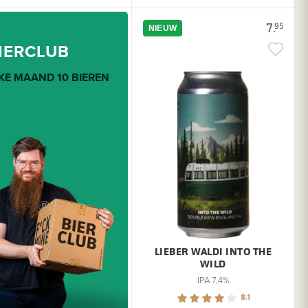
7.
95
NIEUW
IERCLUB
KE MAAND 10 BIEREN
LIEBER WALDI INTO THE
WILD
IPA 7,4%
8.1