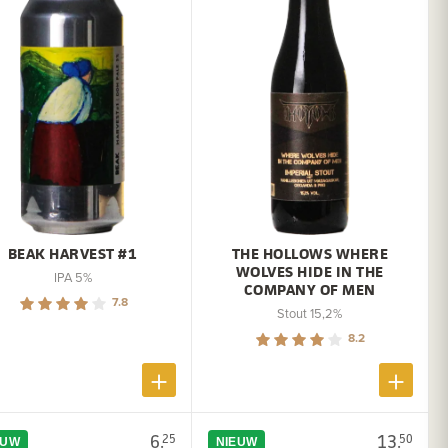
BEAK HARVEST #1
THE HOLLOWS WHERE
WOLVES HIDE IN THE
IPA 5%
COMPANY OF MEN
7.8
Stout 15,2%
8.2
6.
13.
25
50
EUW
NIEUW