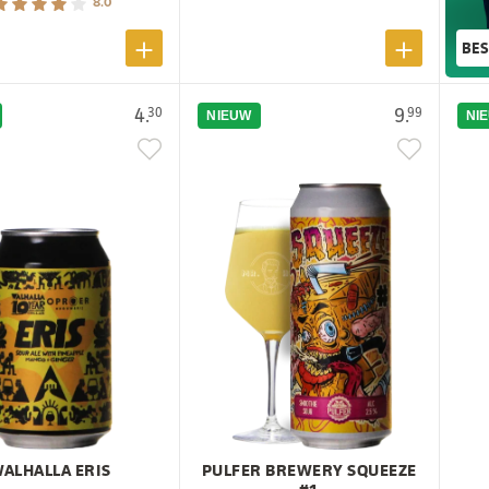
8.0
BES
4.
9.
30
99
NIEUW
NI
ALHALLA ERIS
PULFER BREWERY SQUEEZE