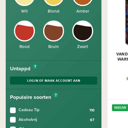
Wit
Blond
Amber
Rood
Bruin
Zwart
VAND
WARN
?
Untappd
LOGIN OF MAAK ACCOUNT AAN
?
Populaire soorten
NIEUW
Cadeau Tip
Alcoholvrij