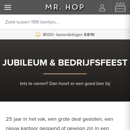
8000+ beoordelingen
Koppel je Untappd account
9.8/10
JUBILEUM & BEDRIJFSFEEST
Iets te vieren? Dan hoort er een goed bier bij
25 jaar in het vak, een grote deal gesloten, een
nieuw kantoor geopend of gewoon zin in een