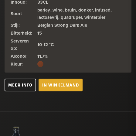
Inhoud:
33CL
barley_wine, bruin, donker, infused,
Soort
lactosevrij, quadrupel, winterbier
Stijl:
Belgian Strong Dark Ale
Bitterheid:
15
Serveren
10-12 °C
op:
Alcohol:
11,7%
Kleur:
MEER INFO
IN WINKELMAND