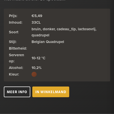
Prijs:
€5,49
Inhoud:
33CL
bruin, donker, cadeau_tip, lactosevrij,
Soort
quadrupel
Stijl:
Belgian Quadrupel
Bitterheid:
Serveren
10-12 °C
op:
Alcohol:
10,2%
Kleur:
MEER INFO
IN WINKELMAND