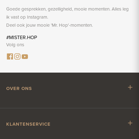
Goede gesprekken, gezelligheid, mooie momenten. Alles leg
ik vast op Instagram.
Deel ook jouw mooie 'Mr. Hop'-momenten.
#MISTER.HOP
Volg ons
OVER ONS
Mr. Hop
Samenwerken met Mr. Hop
Vacatures
KLANTENSERVICE
Impressum