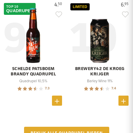
4.
6.
50
95
TOP 10
LIMITED
9
10
QUADRUPEL
SCHELDE PATSBOEM
BREWERY42 DE KROEG
BRANDY QUADRUPEL
KRIJGER
Quadrupel 10,5%
Barley Wine 11%
7.3
7.4
BEKIJK ALLE QUADRUPEL BIEREN