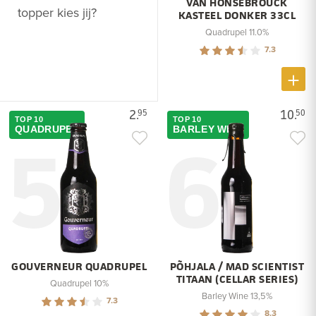
VAN HONSEBROUCK
topper kies jij?
KASTEEL DONKER 33CL
Quadrupel 11.0%
7.3
2.
10.
95
50
TOP 10
TOP 10
5
6
QUADRUPEL
BARLEY WINE
GOUVERNEUR QUADRUPEL
PÕHJALA / MAD SCIENTIST
TITAAN (CELLAR SERIES)
Quadrupel 10%
Barley Wine 13,5%
7.3
8.3