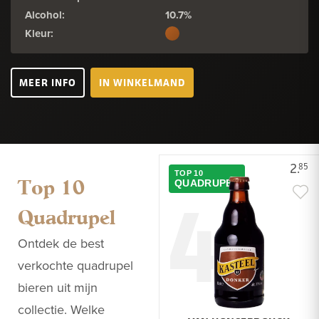
Alcohol:
10.7%
Kleur:
MEER INFO
IN WINKELMAND
2.
85
TOP 10
Top 10
4
QUADRUPEL
Quadrupel
Ontdek de best
verkochte quadrupel
bieren uit mijn
collectie. Welke