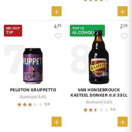
4.
2.
99
50
MR HOP
TOP 10
7
8
TIP
ALCOHOLVRIJ
PELOTON GRUPPETTO
VAN HONSEBROUCK
KASTEEL DONKER 0.0 33CL
Quadrupel 9,9%
Alcoholvrij 0,0%
5.9
5.3