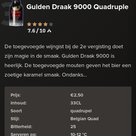
3
Gulden Draak 9000 Quadruple
7.6 / 10
De toegevoegde wijngist bij de 2e vergisting doet
zijn magie in de smaak. Gulden Draak 9000 is
heerlijk. De toegevoegde mouten geven het bier een
zoetige karamel smaak. Ondanks...
Prijs:
€2,50
Inhoud:
33CL
Soort
quadrupel
Stijl:
Belgian Quad
Bitterheid:
25
Serveren op:
10-12 °C