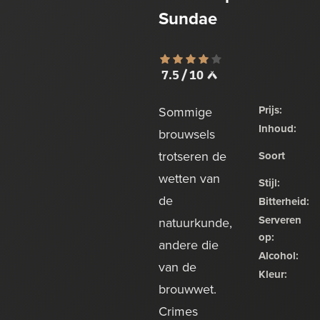
Sundae
7.5 / 10
Prijs:
Sommige
Inhoud:
brouwsels
trotseren de
Soort
wetten van
Stijl:
de
Bitterheid:
Serveren
natuurkunde,
op:
andere die
Alcohol:
van de
Kleur:
brouwwet.
Crimes