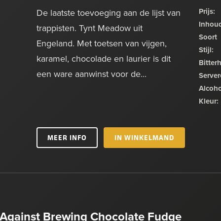
Prijs:
De laatste toevoeging aan de lijst van
Inhou
trappisten. Tynt Meadow uit
Soort
Engeland. Met toetsen van vijgen,
Stijl:
karamel, chocolade en laurier is dit
Bitter
een ware aanwinst voor de...
Server
Alcoho
Kleur:
MEER INFO
IN WINKELMAND
Against Brewing Chocolate Fudge