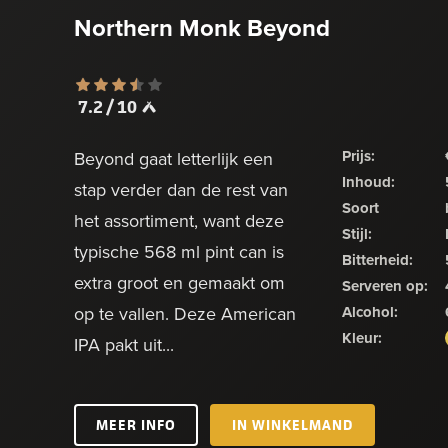
Northern Monk Beyond
7.2 / 10
Prijs:
Beyond gaat letterlijk een
Inhoud:
stap verder dan de rest van
Soort
het assortiment, want deze
Stijl:
typische 568 ml pint can is
Bitterheid:
extra groot en gemaakt om
Serveren op:
op te vallen. Deze American
Alcohol:
Kleur:
IPA pakt uit...
MEER INFO
IN WINKELMAND