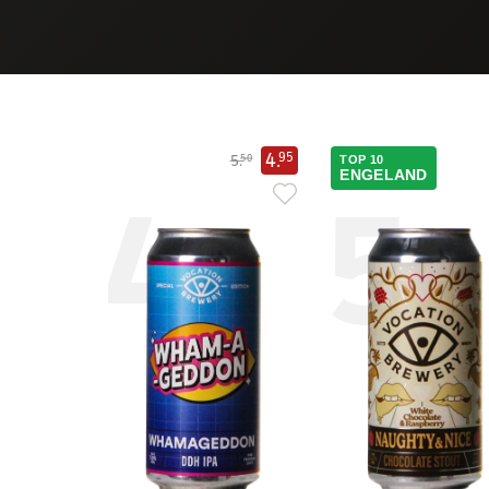
4.
95
5.
50
TOP 10
4
5
ENGELAND