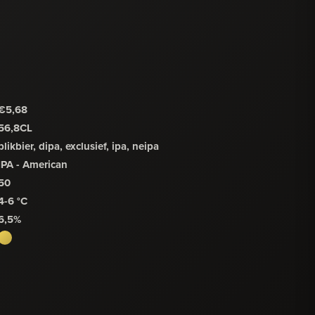
€5,68
56,8CL
blikbier, dipa, exclusief, ipa, neipa
IPA - American
50
4-6 °C
6,5%