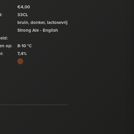
€4,00
d:
33CL
bruin, donker, lactosevrij
Strong Ale - English
heid:
en op:
8-10 °C
l:
7,4%