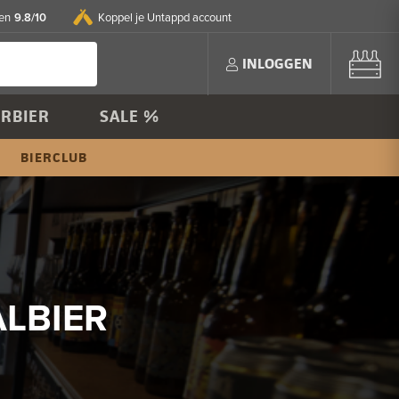
9.8/10
en
Koppel je Untappd account
INLOGGEN
RBIER
SALE %
BIERCLUB
ALBIER