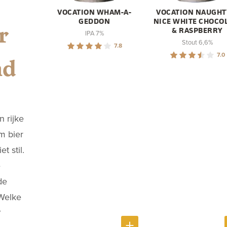
VOCATION WHAM-A-
VOCATION NAUGHT
GEDDON
NICE WHITE CHOCO
r
& RASPBERRY
IPA 7%
Stout 6,6%
7.8
7.0
nd
 rijke
m bier
et stil.
e
de
 Welke
?