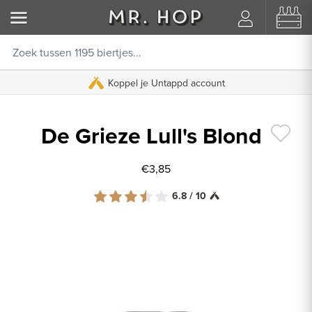
8000+ beoordelingen
Koppel je Untappd account
9.8/10
De Grieze Lull's Blond
€3,85
6.8 / 10