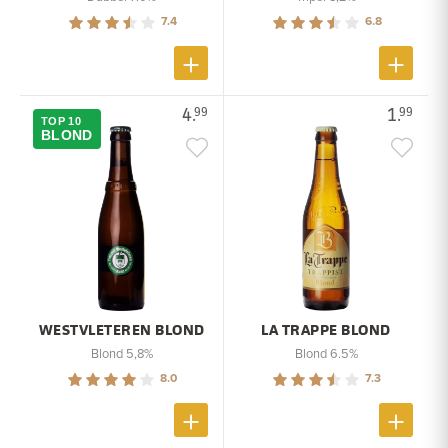
7.4
6.8
4.
1.
99
99
TOP 10
BLOND
WESTVLETEREN BLOND
LA TRAPPE BLOND
Blond 5,8%
Blond 6.5%
8.0
7.3