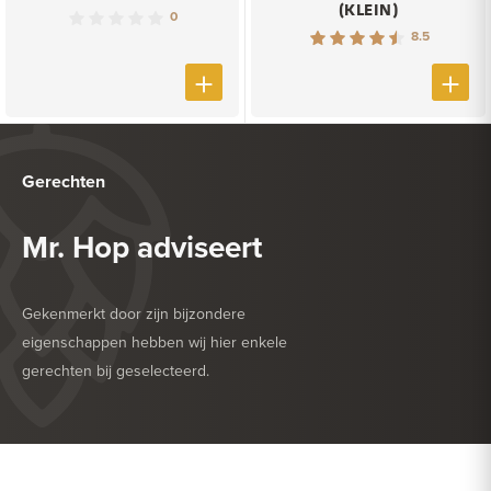
(KLEIN)
0
8.5
Gerechten
Mr. Hop adviseert
Gekenmerkt door zijn bijzondere
eigenschappen hebben wij hier enkele
gerechten bij geselecteerd.
HEERLIJK BIJ
PASTA
HEERLIJK BIJ
SALADE