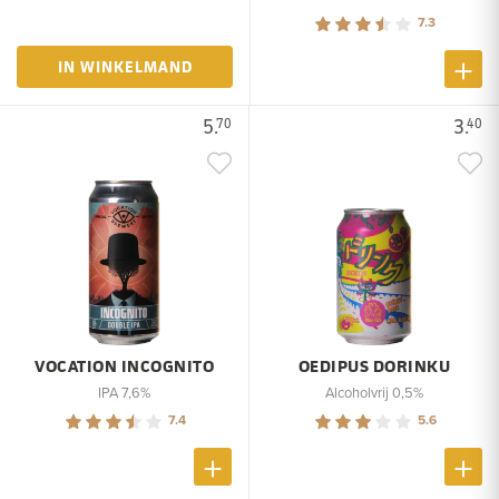
7.3
IN WINKELMAND
5.
3.
70
40
VOCATION INCOGNITO
OEDIPUS DORINKU
IPA 7,6%
Alcoholvrij 0,5%
7.4
5.6