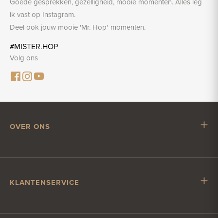
Goede gesprekken, gezelligheid, mooie momenten. Alles leg
ik vast op Instagram.
Deel ook jouw mooie 'Mr. Hop'-momenten.
#MISTER.HOP
Volg ons
OVER ONS
Mr. Hop
Samenwerken met Mr. Hop
Vacatures
KLANTENSERVICE
Impressum
Klantenservice