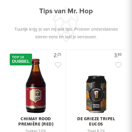
Tips van Mr. Hop
Tuurlijk krijg je van mij wat tips. Probeer onderstaande
bieren eens en laat je verrassen.
2.
3.
25
80
TOP 10
DUBBEL
CHIMAY ROOD
DE GRIEZE TRIPEL
PREMIÈRE (RED)
EUCOS
Dubbel 7.0%
Tripel 8,2%