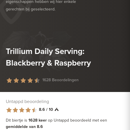
eigenschappen hebben wij hier enkele
gerechten bij geselecteerd.
HEERLIJK BIJ
BARBECUE
HEERLIJK BIJ
GEFRITUURDE SNACKS
Trillium Daily Serving:
Blackberry & Raspberry
1628 Beoordelingen
Untappd beoordeling
8.6 / 10
Dit biertje is
1628 keer
op Untappd beoordeeld met een
gemiddelde van 8.6