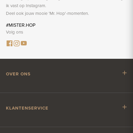
ik vast op Instagram.
Deel ook jouw mooie 'Mr. Hop'-momenten.
#MISTER.HOP
Volg ons
OVER ONS
Mr. Hop
Samenwerken met Mr. Hop
Vacatures
KLANTENSERVICE
Impressum
Klantenservice
Verzending & levering