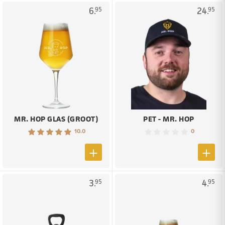
6.
24.
95
95
MR. HOP GLAS (GROOT)
PET - MR. HOP
10.0
0
3.
4.
95
95