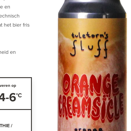
le en
Technisch
 het bier fris
heid en
veren op
4-6
HIE /