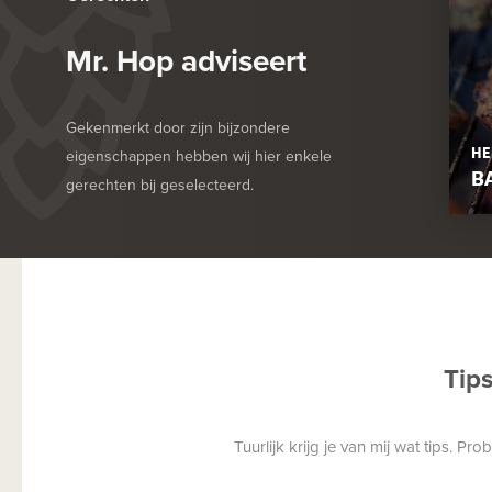
Mr. Hop adviseert
Gekenmerkt door zijn bijzondere
HE
eigenschappen hebben wij hier enkele
B
gerechten bij geselecteerd.
Tip
Tuurlijk krijg je van mij wat tips. P