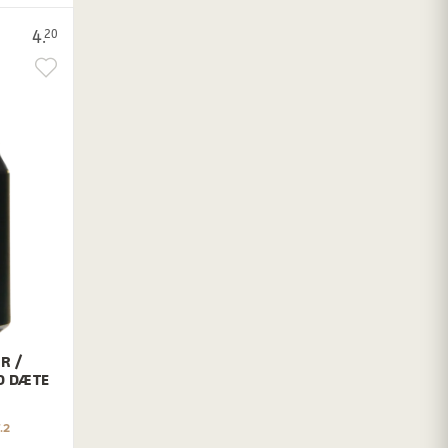
4.
20
R /
D DÆTE
.2