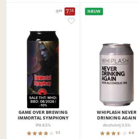
7.
16
7.
95
NIEUW
SALE THT: MHD:
BBD: 08/2026 |
-10%
GAME OVER BREWING
WHIPLASH NEVER
IMMORTAL SYMPHONY
DRINKING AGAIN
IPA 8,5%
Alcoholvrij 0,5%
7.7
6.9