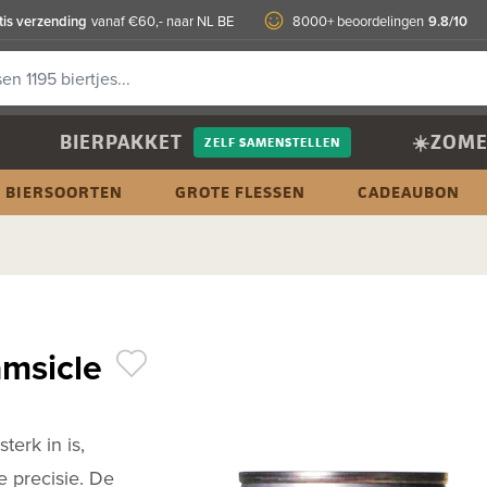
tis verzending
9.8/10
vanaf €60,- naar NL BE
8000+ beoordelingen
BIERPAKKET
☀️ZOME
ZELF SAMENSTELLEN
BIERSOORTEN
GROTE FLESSEN
CADEAUBON
amsicle
terk in is,
e precisie. De