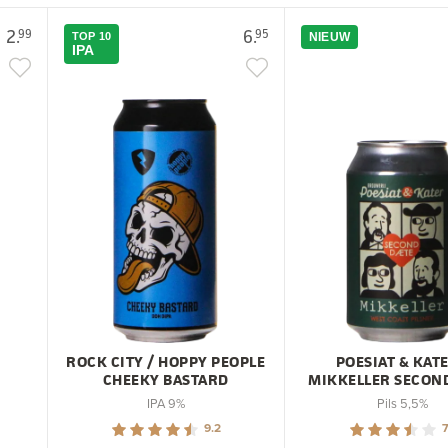
2.
6.
99
95
TOP 10
NIEUW
IPA
ROCK CITY / HOPPY PEOPLE
POESIAT & KATE
CHEEKY BASTARD
MIKKELLER SECON
IPA 9%
Pils 5,5%
9.2
7