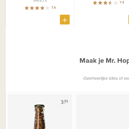
IPA 6,7%
7.4
7.6
Maak je Mr. Ho
Overheerlijke bites of 
3.
95