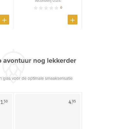
Alcoholvrij 0,0%
0
p avontuur nog lekkerder
een glas voor de optimale smaaksensatie
1.
4.
50
95