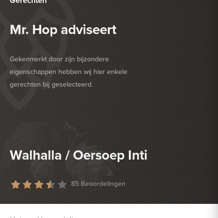
Gerechten
Mr. Hop adviseert
Gekenmerkt door zijn bijzondere
eigenschappen hebben wij hier enkele
gerechten bij geselecteerd.
HEERLIJK BIJ
BARBECUE
HEERLIJK BIJ
GEFRITUURDE SNACKS
Walhalla / Oersoep Inti
85 Beoordelingen