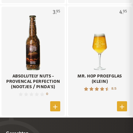
3.
4.
95
95
ABSOLUTELY NUTS -
MR. HOP PROEFGLAS
PROVENCAL PERFECTION
(KLEIN)
(NOOTJES / PINDA'S)
8.5
0