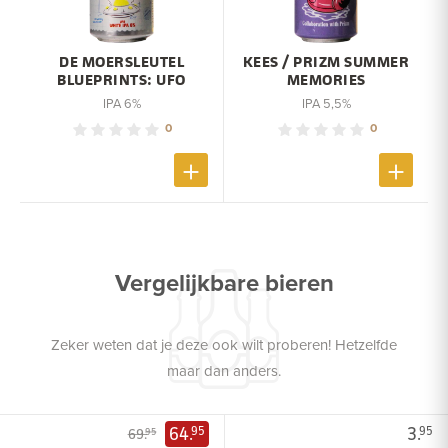
DE MOERSLEUTEL
KEES / PRIZM SUMMER
BLUEPRINTS: UFO
MEMORIES
IPA 6%
IPA 5,5%
0
0
Vergelijkbare bieren
Zeker weten dat je deze ook wilt proberen! Hetzelfde
maar dan anders.
64.
3.
95
95
69.
95