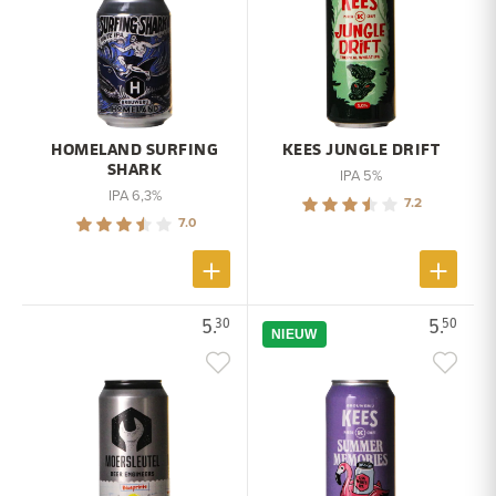
HOMELAND SURFING
KEES JUNGLE DRIFT
SHARK
IPA 5%
IPA 6,3%
7.2
7.0
5.
5.
30
50
NIEUW