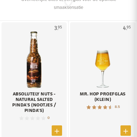
smaaksensatie
3.
4.
95
95
ABSOLUTELY NUTS -
MR. HOP PROEFGLAS
NATURAL SALTED
(KLEIN)
PINDA'S (NOOTJES /
8.5
PINDA'S)
0