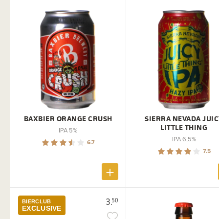
BAXBIER ORANGE CRUSH
SIERRA NEVADA JUI
LITTLE THING
IPA 5%
IPA 6,5%
6.7
7.5
3.
50
BIERCLUB
EXCLUSIVE