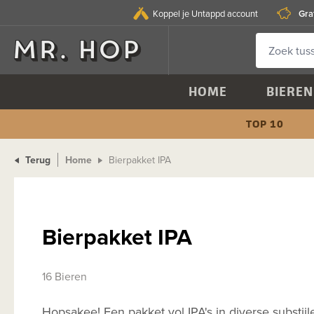
Gra
Koppel je Untappd account
HOME
BIEREN
TOP 10
Terug
Home
Bierpakket IPA
Bierpakket IPA
16 Bieren
Hopsakee! Een pakket vol IPA's in diverse substijl