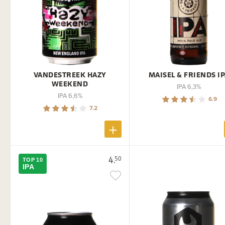
VANDESTREEK HAZY
MAISEL & FRIENDS I
WEEKEND
IPA 6,3%
IPA 6,6%
6.9
7.2
4.
50
TOP 10
IPA