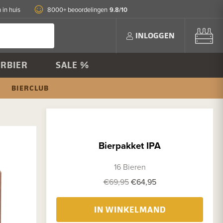
9.8/10
 in huis
8000+ beoordelingen
INLOGGEN
RBIER
SALE %
BIERCLUB
Bierpakket IPA
16 Bieren
€69,95
€64,95
IN WINKELMAND