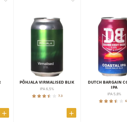
R
PÕHJALA VIRMALISED BLIK
DUTCH BARGAIN C
IPA
IPA 6,5%
IPA 5,8%
7.3
6