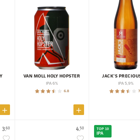
CY
VAN MOLL HOLY HOPSTER
JACK'S PRECIOUS
IPA 6%
IPA 5,9%
6.8
7
3.
4.
60
50
TOP 10
IPA