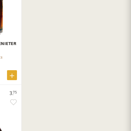
ENIETER
.1
3.
75