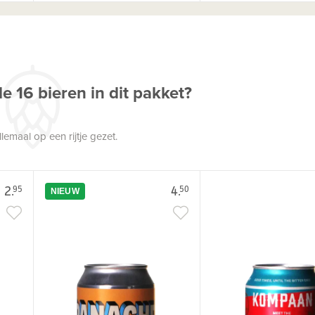
 16 bieren in dit pakket?
llemaal op een rijtje gezet.
2.
4.
95
50
NIEUW