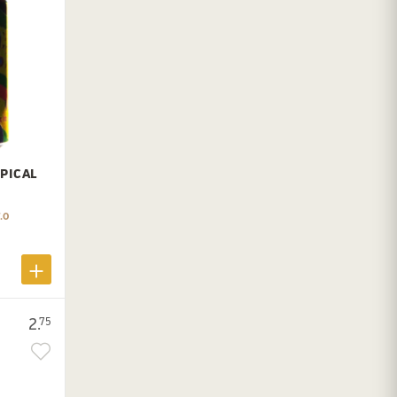
OPICAL
.0
2.
75