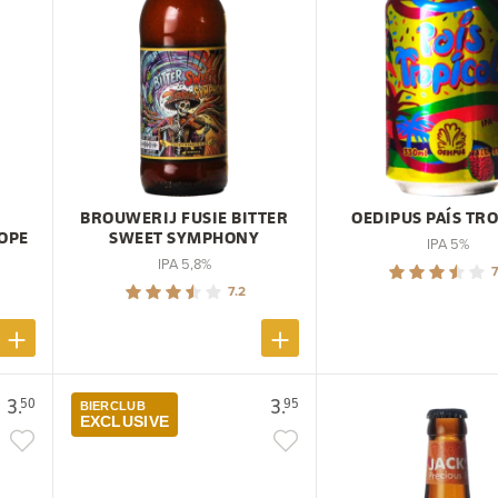
BROUWERIJ FUSIE BITTER
OEDIPUS PAÍS TR
OPE
SWEET SYMPHONY
IPA 5%
IPA 5,8%
7
7.2
3.
3.
50
95
BIERCLUB
EXCLUSIVE