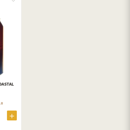
OASTAL
.8