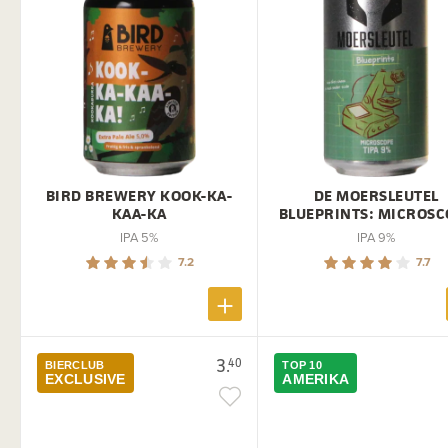
BIRD BREWERY KOOK-KA-
DE MOERSLEUTEL
KAA-KA
BLUEPRINTS: MICROSC
IPA 5%
IPA 9%
7.2
7.7
3.
40
BIERCLUB
TOP 10
EXCLUSIVE
AMERIKA