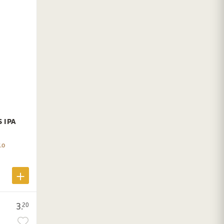
 IPA
.0
3.
20