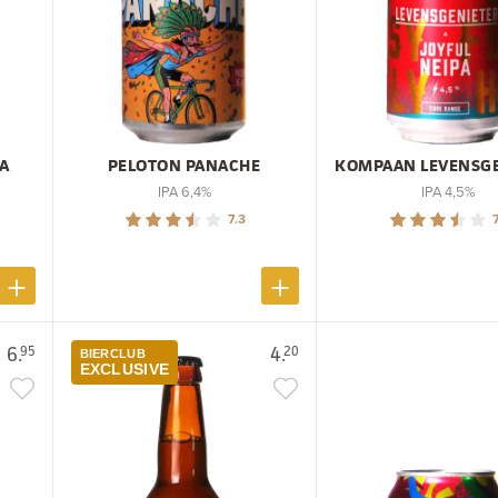
PA
PELOTON PANACHE
KOMPAAN LEVENSG
IPA 6,4%
IPA 4,5%
7.3
7
6.
4.
95
20
BIERCLUB
EXCLUSIVE