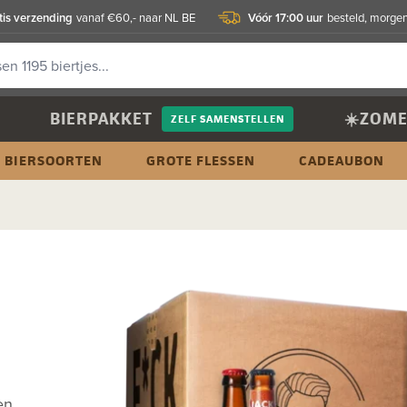
tis verzending
Vóór 17:00 uur
vanaf €60,- naar NL BE
besteld, morgen
BIERPAKKET
☀️ZOME
ZELF SAMENSTELLEN
BIERSOORTEN
GROTE FLESSEN
CADEAUBON
en.