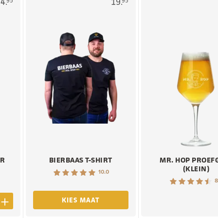
4.
19.
95
95
ER
BIERBAAS T-SHIRT
MR. HOP PROEF
(KLEIN)
10.0
8
KIES MAAT