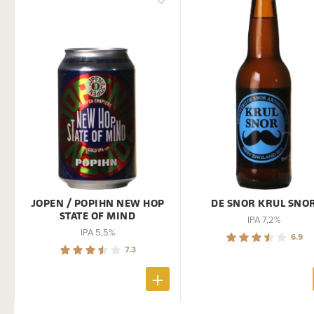
JOPEN / POPIHN NEW HOP
DE SNOR KRUL SNO
STATE OF MIND
IPA 7,2%
IPA 5,5%
6.9
7.3