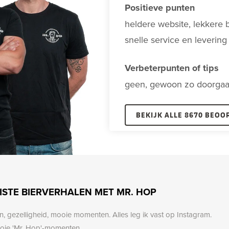
Positieve punten
heldere website, lekkere b
snelle service en levering
Verbeterpunten of tips
geen, gewoon zo doorga
BEKIJK ALLE 8670 BEOO
ISTE BIERVERHALEN MET MR. HOP
 gezelligheid, mooie momenten. Alles leg ik vast op Instagram.
oie 'Mr. Hop'-momenten.