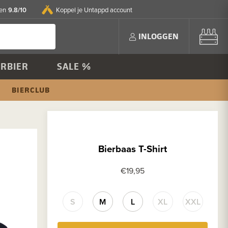
9.8/10
en
Koppel je Untappd account
INLOGGEN
RBIER
SALE %
BIERCLUB
Bierbaas T-Shirt
€19,95
S
M
L
XL
XXL