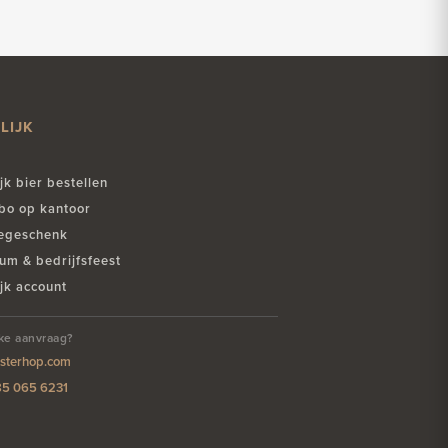
LIJK
jk bier bestellen
ibo op kantoor
iegeschenk
um & bedrijfsfeest
jk account
jke aanvraag?
sterhop.com
85 065 6231