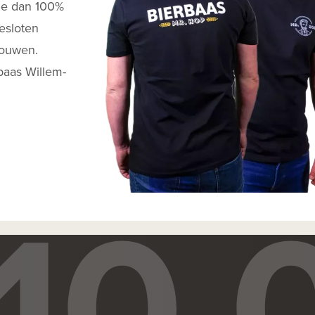
 je dan 100%
esloten
rouwen.
baas Willem-
10.