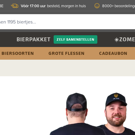
Vóór 17:00 uur
BE
besteld, morgen in huis
8000+ beoordeling
BIERPAKKET
☀️ZOME
ZELF SAMENSTELLEN
BIERSOORTEN
GROTE FLESSEN
CADEAUBON