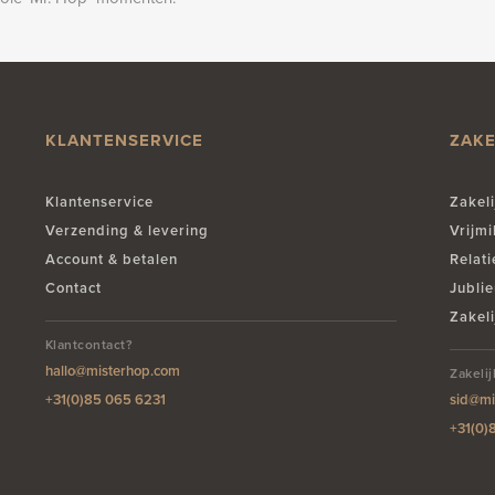
KLANTENSERVICE
ZAKE
Klantenservice
Zakeli
Verzending & levering
Vrijm
Account & betalen
Relat
Contact
Jublie
Zakeli
Klantcontact?
hallo@misterhop.com
Zakeli
+31(0)85 065 6231
sid@mi
+31(0)