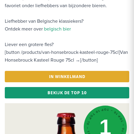
favoriet onder liefhebbers van bijzondere bieren.
Liefhebber van Belgische klassiekers?
Ontdek meer over
belgisch bier
Liever een grotere fles?
[button /products/van-honsebrouck-kasteel-rouge-75cl]Van
Honsebrouck Kasteel Rouge 75cl →[/button]
IN WINKELMAND
BEKIJK DE TOP 10
TOP 10 – TOP 10 – TOP 10 – TOP 10 – TOP 10 – TOP 10 – TOP 10
1