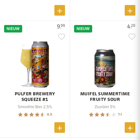
9.
4.
99
20
NIEUW
NIEUW
PULFER BREWERY
MUIFEL SUMMERTIME
SQUEEZE #1
FRUITY SOUR
Smoothie Bier 2,5%
Zuurbier 5%
8.5
7.1