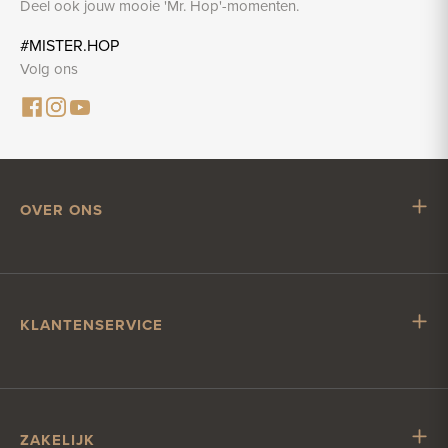
Deel ook jouw mooie 'Mr. Hop'-momenten.
#MISTER.HOP
Volg ons
OVER ONS
Mr. Hop
Samenwerken met Mr. Hop
Vacatures
KLANTENSERVICE
Impressum
Klantenservice
Verzending & levering
Account & betalen
ZAKELIJK