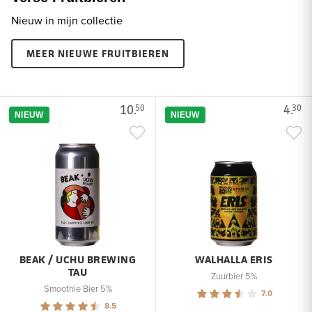
Nieuw in mijn collectie
MEER NIEUWE FRUITBIEREN
10.
4.
50
30
NIEUW
NIEUW
BEAK / UCHU BREWING
WALHALLA ERIS
TAU
Zuurbier 5%
Smoothie Bier 5%
7.0
8.5