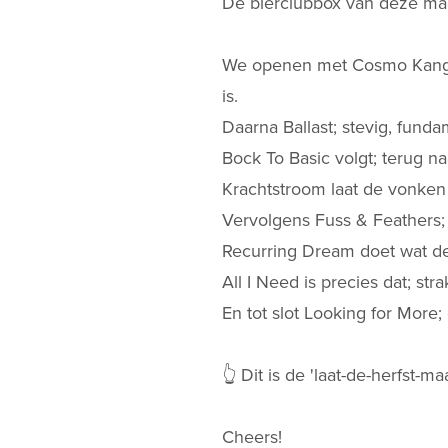
De bierclubbox van deze maan
We openen met Cosmo Kangar
is.
Daarna Ballast; stevig, funda
Bock To Basic volgt; terug n
Krachtstroom laat de vonken 
Vervolgens Fuss & Feathers; 
Recurring Dream doet wat de n
All I Need is precies dat; str
En tot slot Looking for More;
👆 Dit is de 'laat-de-herfst-
Cheers!