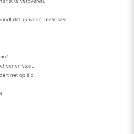
herfst te veroveren.
ndt dat ‘gewoon’ maar saai
kan?
schoenen staat.
rt net op tijd.
t.