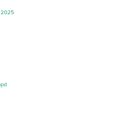
r 2025
ppd