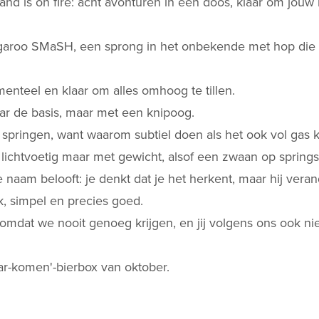
d is on fire: acht avonturen in een doos, klaar om jouw 
oo SMaSH, een sprong in het onbekende met hop die vi
menteel en klaar om alles omhoog te tillen.
aar de basis, maar met een knipoog.
springen, want waarom subtiel doen als het ook vol gas 
lichtvoetig maar met gewicht, alsof een zwaan op spring
aam belooft: je denkt dat je het herkent, maar hij verande
ak, simpel en precies goed.
 omdat we nooit genoeg krijgen, en jij volgens ons ook nie
maar-komen'-bierbox van oktober.