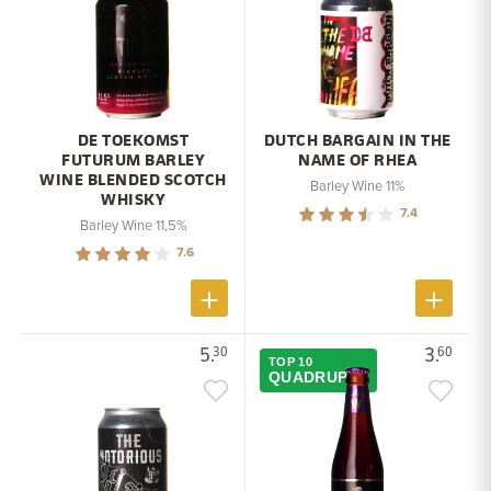
DE TOEKOMST
DUTCH BARGAIN IN THE
FUTURUM BARLEY
NAME OF RHEA
WINE BLENDED SCOTCH
Barley Wine 11%
WHISKY
7.4
Barley Wine 11,5%
7.6
5.
3.
30
60
TOP 10
QUADRUPEL