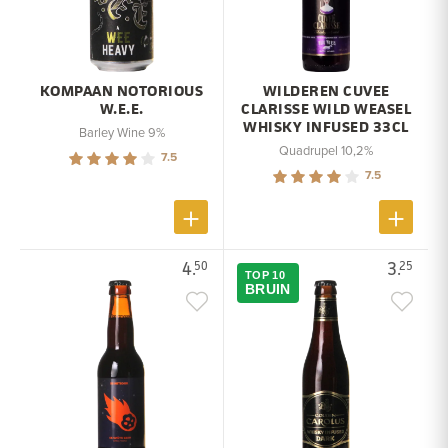
KOMPAAN NOTORIOUS
WILDEREN CUVEE
W.E.E.
CLARISSE WILD WEASEL
WHISKY INFUSED 33CL
Barley Wine 9%
Quadrupel 10,2%
7.5
7.5
4.
3.
50
25
TOP 10
BRUIN