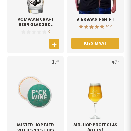
KOMPAAN CRAFT
BIERBAAS T-SHIRT
BEER GLAS 30CL
10.0
0
KIES MAAT
1.
4.
50
95
MISTER HOP BIER
MR. HOP PROEFGLAS
VILTJES 10 STUKS
(KLEIN)