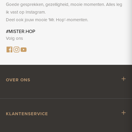
Goede gesprekken, gezelligheid, mooie momenten. Alles leg
ik vast op Instagram.
Deel ook jouw mooie 'Mr. Hop'-momenten.
#MISTER.HOP
Volg ons
OVER ONS
Mr. Hop
Samenwerken met Mr. Hop
Vacatures
KLANTENSERVICE
Impressum
Klantenservice