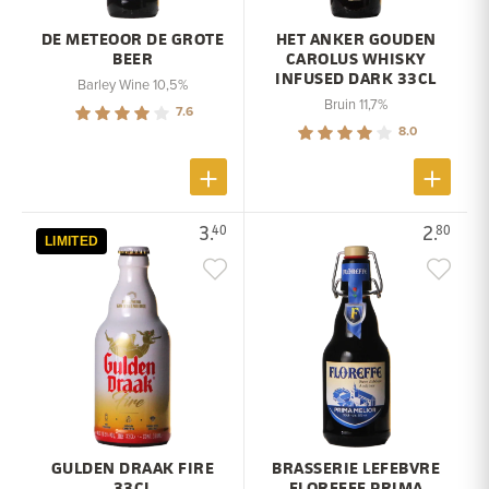
DE METEOOR DE GROTE
HET ANKER GOUDEN
BEER
CAROLUS WHISKY
INFUSED DARK 33CL
Barley Wine 10,5%
Bruin 11,7%
7.6
8.0
3.
2.
40
80
LIMITED
GULDEN DRAAK FIRE
BRASSERIE LEFEBVRE
33CL
FLOREFFE PRIMA