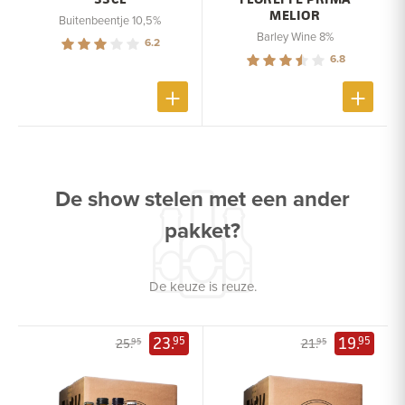
MELIOR
Buitenbeentje 10,5%
Barley Wine 8%
6.2
6.8
De show stelen met een ander
pakket?
De keuze is reuze.
23.
19.
95
95
25.
21.
95
95