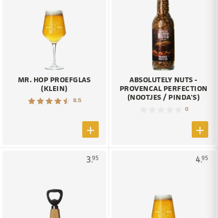
MR. HOP PROEFGLAS
ABSOLUTELY NUTS -
(KLEIN)
PROVENCAL PERFECTION
(NOOTJES / PINDA'S)
8.5
0
3.
4.
95
95