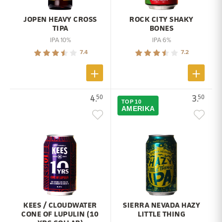
JOPEN HEAVY CROSS
ROCK CITY SHAKY
TIPA
BONES
IPA 10%
IPA 6%
7.4
7.2
4.
3.
50
50
TOP 10
AMERIKA
KEES / CLOUDWATER
SIERRA NEVADA HAZY
CONE OF LUPULIN (10
LITTLE THING