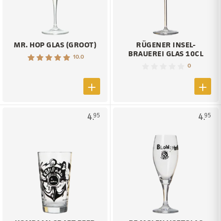
MR. HOP GLAS (GROOT)
RÜGENER INSEL-
BRAUEREI GLAS 10CL
10.0
0
4.
4.
95
95