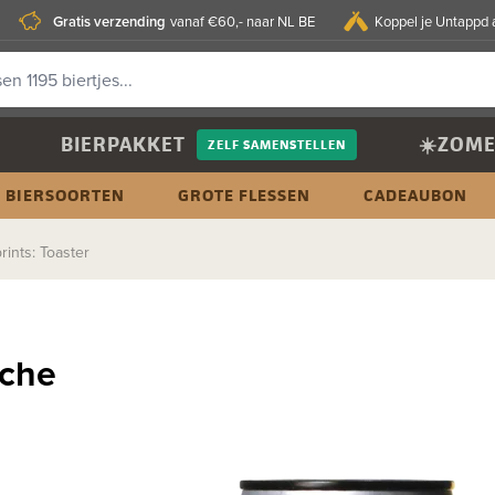
Gratis verzending
vanaf €60,- naar NL BE
Koppel je Untappd 
BIERPAKKET
☀️ZOME
ZELF SAMENSTELLEN
BIERSOORTEN
GROTE FLESSEN
CADEAUBON
ints: Toaster
uche