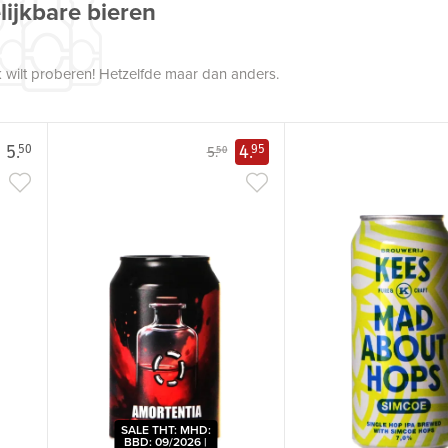
lijkbare bieren
 wilt proberen! Hetzelfde maar dan anders.
5.
4.
50
95
5.
50
SALE THT: MHD:
BBD: 09/2026 |