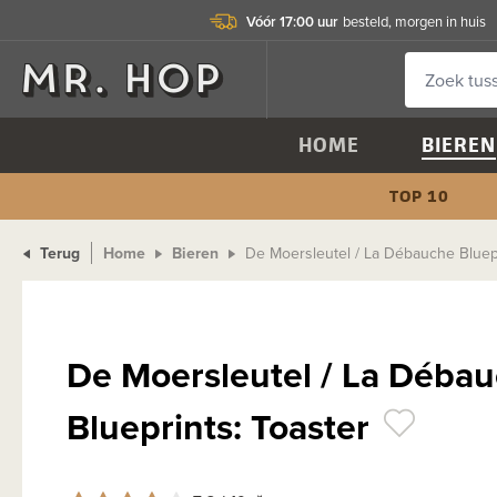
Vóór 17:00 uur
besteld, morgen in huis
HOME
BIEREN
TOP 10
Terug
Home
Bieren
De Moersleutel / La Débauche Bluepr
De Moersleutel / La Déba
Blueprints: Toaster