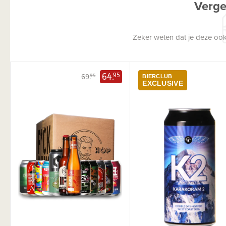
Verge
Zeker weten dat je deze ook
64.
95
69.
95
BIERCLUB
EXCLUSIVE