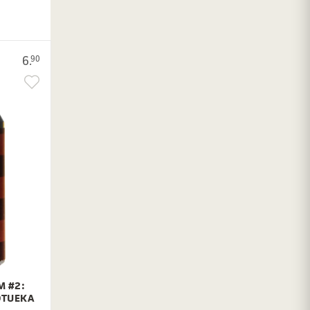
6.
90
M #2:
OTUEKA