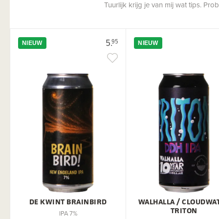
Tuurlijk krijg je van mij wat tips. P
5.
95
NIEUW
NIEUW
DE KWINT BRAINBIRD
WALHALLA / CLOUDWA
TRITON
IPA 7%