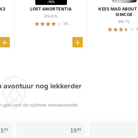
-10%
 K2
LOST AMORTENTIA
KEES MAD ABOUT
SIMCOE
IPA 8,1%
IPA 7%
7.5
7
p avontuur nog lekkerder
een glas voor de optimale smaaksensatie
3.
19.
95
95