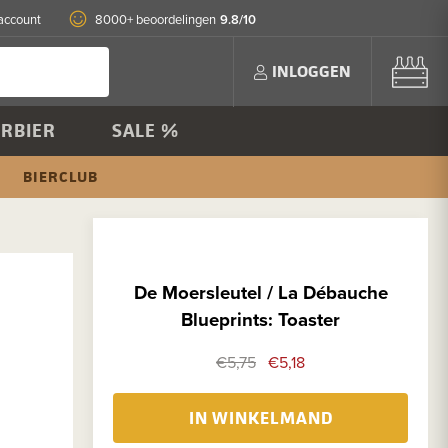
9.8/10
account
8000+ beoordelingen
INLOGGEN
RBIER
SALE %
BIERCLUB
De Moersleutel / La Débauche
Blueprints: Toaster
€5,75
€5,18
IN WINKELMAND