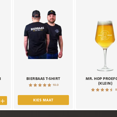
R
BIERBAAS T-SHIRT
MR. HOP PROEF
(KLEIN)
10.0
8
KIES MAAT