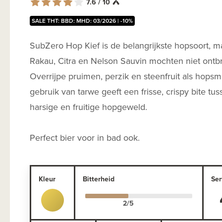
7.6 / 10
SALE THT: BBD: MHD: 03/2026 | -10%
SubZero Hop Kief is de belangrijkste hopsoort, m
Rakau, Citra en Nelson Sauvin mochten niet ontb
Overrijpe pruimen, perzik en steenfruit als hops
gebruik van tarwe geeft een frisse, crispy bite tus
harsige en fruitige hopgeweld.
Perfect bier voor in bad ook.
Kleur
Bitterheid
Ser