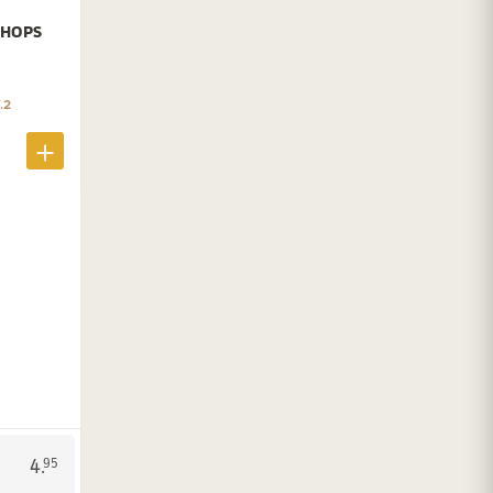
 HOPS
.2
4.
95