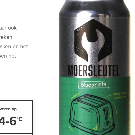
aar ook
reken.
maken en het
sen het
veren op
4-6