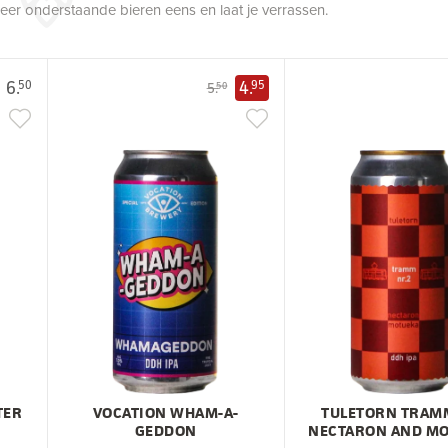
robeer onderstaande bieren eens en laat je verrassen.
6.
4.
50
95
5.
50
TER
VOCATION WHAM-A-
TULETORN TRAM
GEDDON
NECTARON AND M