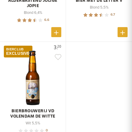
ALDERBASTEND JOLIGE
BIER MET DE LETTER V
JOPIE
Blond 5,5%
Blond 6,4%
6.7
6.6
3.
20
BIERCLUB
EXCLUSIVE
BIERBROUWERIJ VD
VOLENDAM DE WITTE
Wit 5,5%
0