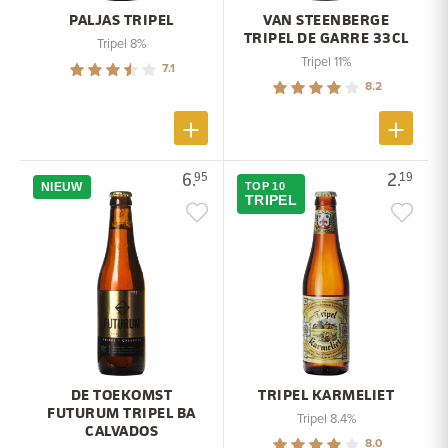
PALJAS TRIPEL
VAN STEENBERGE
TRIPEL DE GARRE 33CL
Tripel 8%
Tripel 11%
7.1
8.2
6.
2.
95
19
NIEUW
TOP 10
TRIPEL
DE TOEKOMST
TRIPEL KARMELIET
FUTURUM TRIPEL BA
Tripel 8.4%
CALVADOS
8.0