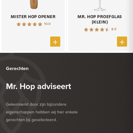
MISTER HOP OPENER
MR. HOP PROEFGLAS
(KLEIN)
10.0
8.5
Gerechten
Mr. Hop adviseert
Gekenmerkt door zijn bijzondere
eigenschappen hebben wij hier enkele
gerechten bij geselecteerd.
HEERLIJK BIJ
DROGE WORST
HEERLIJK BIJ