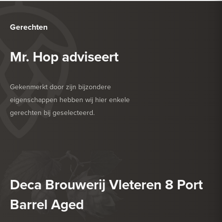
Gerechten
Mr. Hop adviseert
Gekenmerkt door zijn bijzondere
eigenschappen hebben wij hier enkele
gerechten bij geselecteerd.
HEERLIJK BIJ
DESSERT
HEERLIJK BIJ
HARDE KAAS
Deca Brouwerij Vleteren 8 Port
Barrel Aged