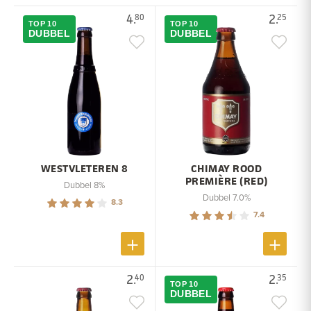
4.
2.
80
25
TOP 10
TOP 10
DUBBEL
DUBBEL
WESTVLETEREN 8
CHIMAY ROOD
PREMIÈRE (RED)
Dubbel 8%
Dubbel 7.0%
8.3
7.4
2.
2.
40
35
TOP 10
DUBBEL