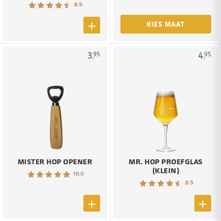
8.5
KIES MAAT
3.
4.
95
95
MISTER HOP OPENER
MR. HOP PROEFGLAS
(KLEIN)
10.0
8.5