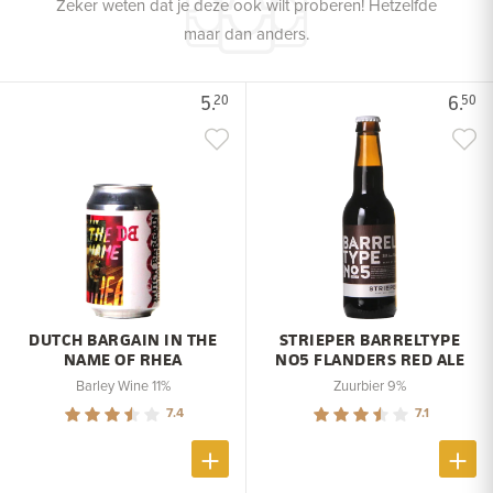
Zeker weten dat je deze ook wilt proberen! Hetzelfde
maar dan anders.
5.
6.
20
50
DUTCH BARGAIN IN THE
STRIEPER BARRELTYPE
NAME OF RHEA
NO5 FLANDERS RED ALE
Barley Wine 11%
Zuurbier 9%
7.4
7.1