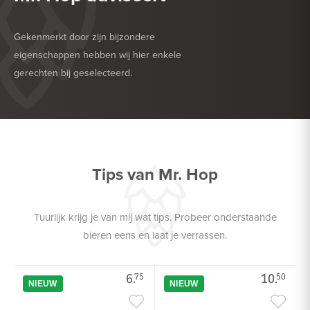
Gekenmerkt door zijn bijzondere
eigenschappen hebben wij hier enkele
gerechten bij geselecteerd.
HEERLIJK BIJ
BARBECUE
HEERLIJK BIJ
GEFRITUURDE SNACKS
Tips van Mr. Hop
Tuurlijk krijg je van mij wat tips. Probeer onderstaande
bieren eens en laat je verrassen.
6.
10.
75
50
NIEUW
NIEUW