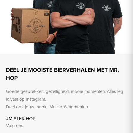
DEEL JE MOOISTE BIERVERHALEN MET MR.
HOP
Goede gesprekken, gezelligheid, mooie momenten. Alles leg
ik vast op Instagram.
Deel ook jouw mooie 'Mr. Hop'-momenten.
#MISTER.HOP
Volg ons