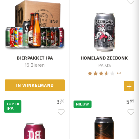
BIERPAKKET IPA
HOMELAND ZEEBONK
16 Bieren
IPA 7,1%
7.3
IN WINKELMAND
3.
5.
20
95
TOP 10
NIEUW
IPA