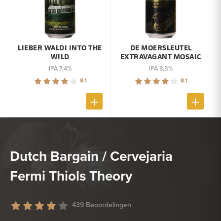
LIEBER WALDI INTO THE
DE MOERSLEUTEL
WILD
EXTRAVAGANT MOSAIC
IPA 7,4%
IPA 8,5%
8.1
8.1
Dutch Bargain / Cervejaria
Fermi Thiols Theory
439 Beoordelingen