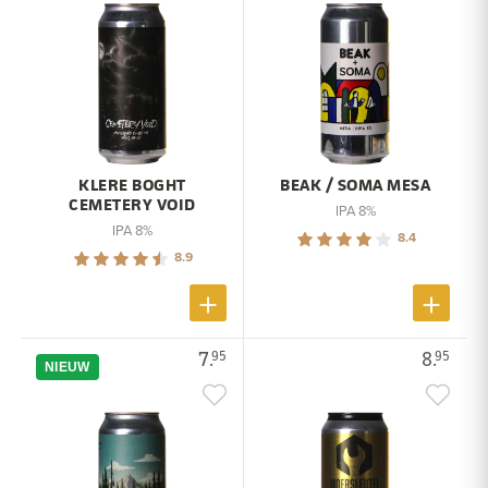
KLERE BOGHT
BEAK / SOMA MESA
CEMETERY VOID
IPA 8%
IPA 8%
8.4
8.9
7.
8.
95
95
NIEUW