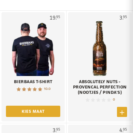
19.
3.
95
95
BIERBAAS T-SHIRT
ABSOLUTELY NUTS -
PROVENCAL PERFECTION
10.0
(NOOTJES / PINDA'S)
0
KIES MAAT
3.
4.
95
95