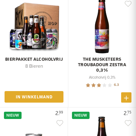
BIERPAKKET ALCOHOLVRIJ
THE MUSKETEERS
TROUBADOUR ZESTRA
8 Bieren
0,3%
Alcoholvrij 0,3%
6.3
IN WINKELMAND
2.
2.
99
75
NIEUW
NIEUW