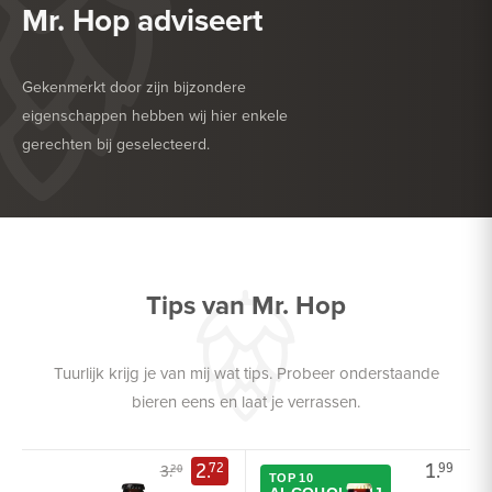
Mr. Hop adviseert
Gekenmerkt door zijn bijzondere
eigenschappen hebben wij hier enkele
gerechten bij geselecteerd.
HEERLIJK BIJ
BARBECUE
HEERLIJK BIJ
DROGE WORST
Tips van Mr. Hop
Tuurlijk krijg je van mij wat tips. Probeer onderstaande
bieren eens en laat je verrassen.
2.
1.
72
99
3.
20
TOP 10