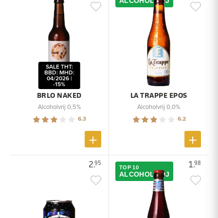
ALCOHOLVRIJ
SALE THT:
BBD: MHD:
04/2026 |
-15%
BRLO NAKED
LA TRAPPE EPOS
Alcoholvrij 0,5%
Alcoholvrij 0,0%
6.3
6.2
2.
1.
95
98
TOP 10
ALCOHOLVRIJ