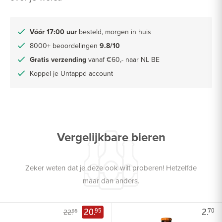
Vóór 17:00 uur
besteld, morgen in huis
8000+ beoordelingen
9.8/10
Gratis verzending
vanaf €60,- naar NL BE
Koppel je Untappd account
Vergelijkbare bieren
Zeker weten dat je deze ook wilt proberen! Hetzelfde
maar dan anders.
20.
2.
95
70
22.
95