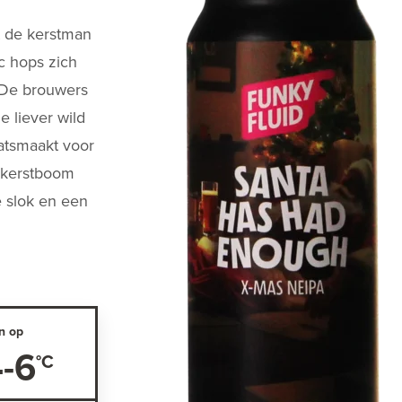
t de kerstman
c hops zich
. De brouwers
 liever wild
aatsmaakt voor
e kerstboom
e slok en een
n op
-6