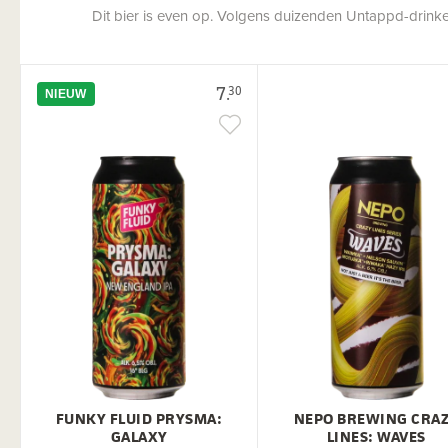
Dit bier is even op. Volgens duizenden Untappd-drinkers
7.
30
NIEUW
FUNKY FLUID PRYSMA:
NEPO BREWING CRA
GALAXY
LINES: WAVES