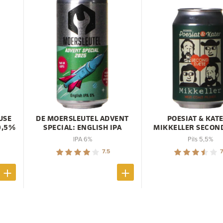
USE
DE MOERSLEUTEL ADVENT
POESIAT & KATE
0,5%
SPECIAL: ENGLISH IPA
MIKKELLER SECON
IPA 6%
Pils 5,5%
7.5
7