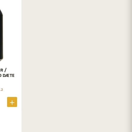
R /
D DÆTE
.2