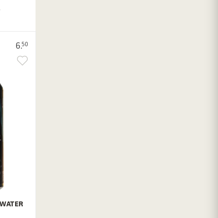
.
6.
50
DWATER