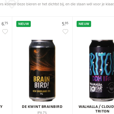
 komen deze bieren er het dichtst bij, en die staan wél voor je klaar
6.
5.
75
95
NIEUW
NIEUW
ZY
DE KWINT BRAINBIRD
WALHALLA / CLOU
TRITON
IPA 7%