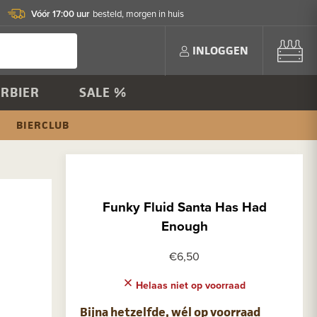
Vóór 17:00 uur
besteld, morgen in huis
INLOGGEN
RBIER
SALE %
BIERCLUB
Funky Fluid Santa Has Had
Enough
€6,50
Helaas niet op voorraad
Bijna hetzelfde, wél op voorraad