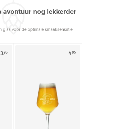
p avontuur nog lekkerder
een glas voor de optimale smaaksensatie
3.
4.
95
95