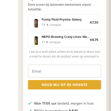
Deze scoren bij duizenden bierkenners vrijwel
hetzelfde:
Funky Fluid Prysma: Galaxy
€7,30
7,9 ★ Untappd
NEPO Brewing Crazy Lines: Waves
€6,75
7,7 ★ Untappd
Laat je e-mail adres achter en ik beloof je direct een
e-mail te sturen als dit product weer op voorraad is.
HOUD MIJ OP DE HOOGTE
Vóór 17:00 uur
besteld, morgen in huis
8000+ beoordelingen
9.8/10