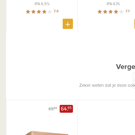
IPA 6,5%
IPA 6,1%
7.9
7.7
Verge
Zeker weten dat je deze ook
64.
95
69.
95