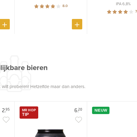
IPA 6,8%
8.0
7
lijkbare bieren
 wilt proberen! Hetzelfde maar dan anders.
2.
6.
95
20
MR HOP
NIEUW
TIP