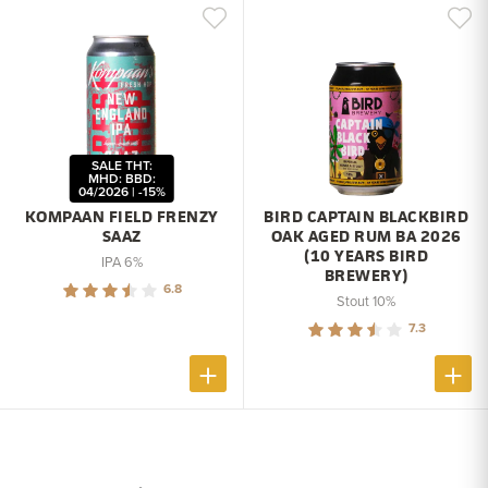
SALE THT:
MHD: BBD:
04/2026 | -15%
KOMPAAN FIELD FRENZY
BIRD CAPTAIN BLACKBIRD
SAAZ
OAK AGED RUM BA 2026
(10 YEARS BIRD
IPA 6%
BREWERY)
6.8
Stout 10%
7.3