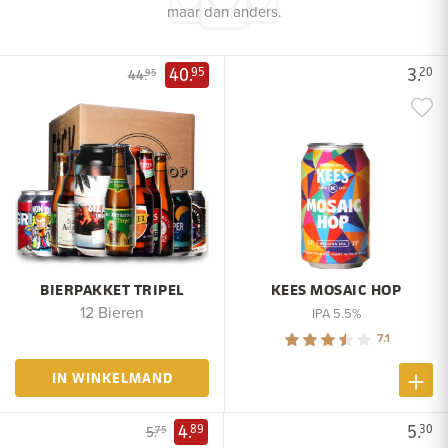
maar dan anders.
40.
3.
95
20
44.
95
BIERPAKKET TRIPEL
KEES MOSAIC HOP
12 Bieren
IPA 5.5%
7.1
IN WINKELMAND
4.
5.
89
30
5.
75