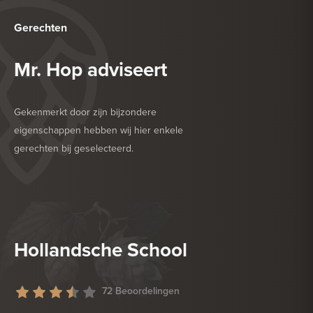
Gerechten
Mr. Hop adviseert
Gekenmerkt door zijn bijzondere
eigenschappen hebben wij hier enkele
gerechten bij geselecteerd.
HEERLIJK BIJ
HARDE KAAS
HEERLIJK BIJ
VIS
Hollandsche School
72 Beoordelingen