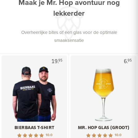
Maak je Mr. Hop avontuur nog
lekkerder
Overheerlijke bites of een glas voor de optimale
smaaksensatie
19.
6.
95
95
BIERBAAS T-SHIRT
MR. HOP GLAS (GROOT)
10.0
10.0