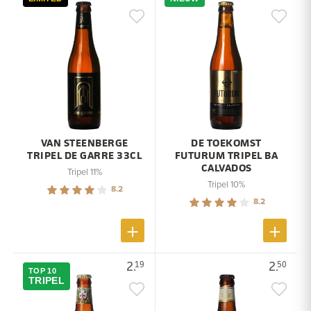
VAN STEENBERGE
DE TOEKOMST
TRIPEL DE GARRE 33CL
FUTURUM TRIPEL BA
CALVADOS
Tripel 11%
Tripel 10%
8.2
8.2
2.
2.
19
50
TOP 10
TRIPEL