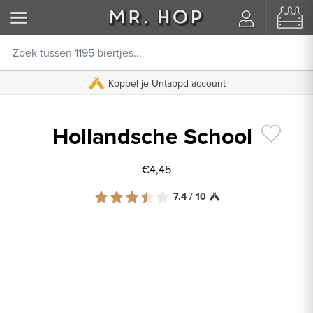
8000+ beoordelingen
Koppel je Untappd account
9.8/10
Hollandsche School
€4,45
7.4 / 10