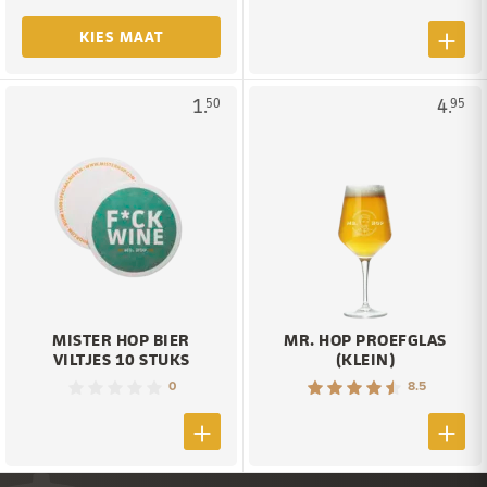
KIES MAAT
1.
4.
50
95
MISTER HOP BIER
MR. HOP PROEFGLAS
VILTJES 10 STUKS
(KLEIN)
0
8.5