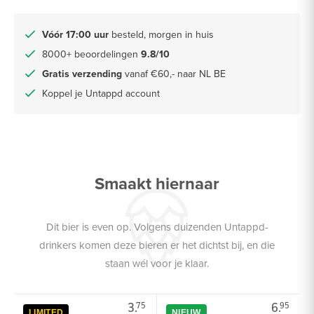
Vóór 17:00 uur
besteld, morgen in huis
8000+ beoordelingen
9.8/10
Gratis verzending
vanaf €60,- naar NL BE
Koppel je Untappd account
Smaakt hiernaar
Dit bier is even op. Volgens duizenden Untappd-
drinkers komen deze bieren er het dichtst bij, en die
staan wél voor je klaar.
3.
6.
75
95
LIMITED
NIEUW