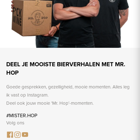
DEEL JE MOOISTE BIERVERHALEN MET MR.
HOP
Goede gesprekken, gezelligheid, mooie momenten. Alles leg
ik vast op Instagram.
Deel ook jouw mooie 'Mr. Hop'-momenten.
#MISTER.HOP
Volg ons