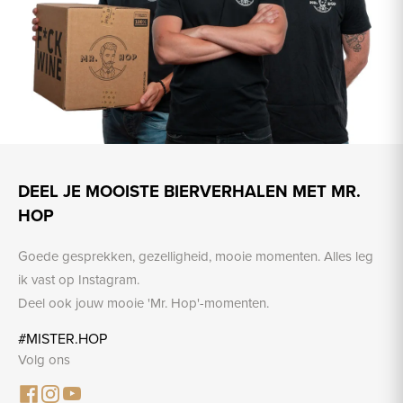
DEEL JE MOOISTE BIERVERHALEN MET MR.
HOP
Goede gesprekken, gezelligheid, mooie momenten. Alles leg
ik vast op Instagram.
Deel ook jouw mooie 'Mr. Hop'-momenten.
#MISTER.HOP
Volg ons