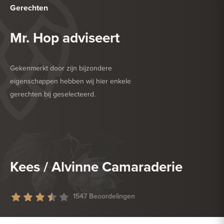
Gerechten
Mr. Hop adviseert
Gekenmerkt door zijn bijzondere
eigenschappen hebben wij hier enkele
gerechten bij geselecteerd.
HEERLIJK BIJ
BARBECUE
HEERLIJK BIJ
VEGETARISCH
Kees / Alvinne Camaraderie
1547 Beoordelingen