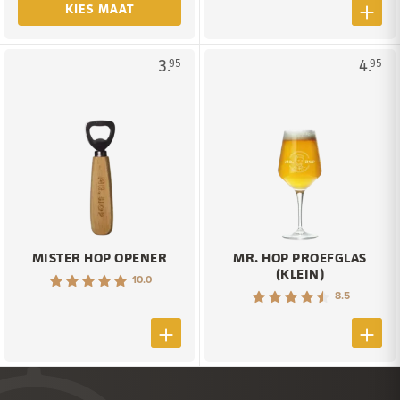
KIES MAAT
3.
4.
95
95
MISTER HOP OPENER
MR. HOP PROEFGLAS
(KLEIN)
10.0
8.5