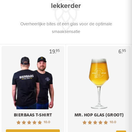
lekkerder
Overheerlijke bites of een glas voor de optimale
smaaksensatie
19.
6.
95
95
BIERBAAS T-SHIRT
MR. HOP GLAS (GROOT)
10.0
10.0