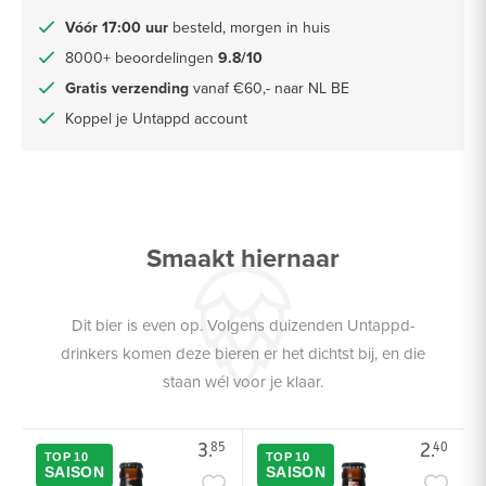
Vóór 17:00 uur
besteld, morgen in huis
8000+ beoordelingen
9.8/10
Gratis verzending
vanaf €60,- naar NL BE
Koppel je Untappd account
Smaakt hiernaar
Dit bier is even op. Volgens duizenden Untappd-
drinkers komen deze bieren er het dichtst bij, en die
staan wél voor je klaar.
3.
2.
85
40
TOP 10
TOP 10
SAISON
SAISON