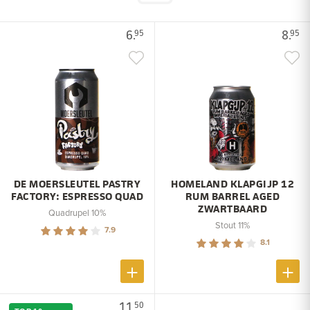
6.
8.
95
95
DE MOERSLEUTEL PASTRY
HOMELAND KLAPGIJP 12
FACTORY: ESPRESSO QUAD
RUM BARREL AGED
ZWARTBAARD
Quadrupel 10%
Stout 11%
7.9
8.1
11.
50