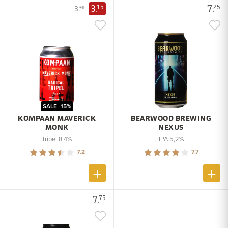
3.
7.
15
25
3.
70
SALE -15%
KOMPAAN MAVERICK
BEARWOOD BREWING
MONK
NEXUS
Tripel 8,4%
IPA 5,2%
7.2
7.7
7.
75