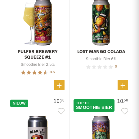
PULFER BREWERY
LOST MANGO COLADA
SQUEEZE #1
Smoothie Bier 6%
Smoothie Bier 2,5%
0
8.5
10.
10.
50
50
NIEUW
TOP 10
SMOOTHIE BIER