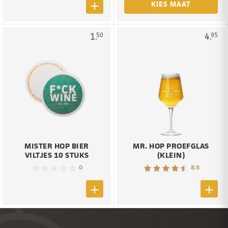
KIES MAAT
1.
4.
50
95
MISTER HOP BIER
MR. HOP PROEFGLAS
VILTJES 10 STUKS
(KLEIN)
0
8.5