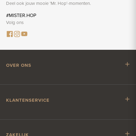
Deel ook jouw mooie 'Mr. Hop'-momenten.
#MISTER.HOP
Volg ons
OVER ONS
Mr. Hop
Samenwerken met Mr. Hop
Vacatures
KLANTENSERVICE
Impressum
Klantenservice
Verzending & levering
Account & betalen
ZAKELIJK