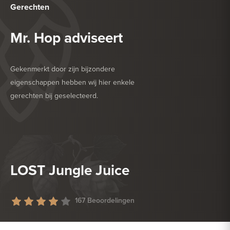
Gerechten
Mr. Hop adviseert
Gekenmerkt door zijn bijzondere
eigenschappen hebben wij hier enkele
gerechten bij geselecteerd.
HEERLIJK BIJ
BARBECUE
HEERLIJK BIJ
DROGE WORST
LOST Jungle Juice
167 Beoordelingen