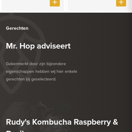
Gerechten
Mr. Hop adviseert
Gekenmerkt door zijn bijzondere
eigenschappen hebben wij hier enkele
gerechten bij geselecteerd.
HEERLIJK BIJ
SALADE
HEERLIJK BIJ
VIS
Rudy's Kombucha Raspberry &