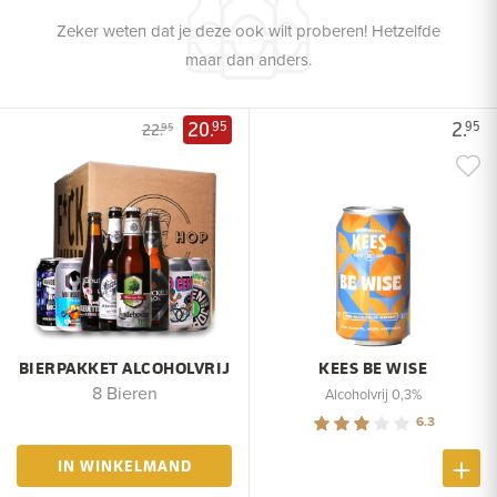
Zeker weten dat je deze ook wilt proberen! Hetzelfde
maar dan anders.
20.
2.
95
95
22.
95
BIERPAKKET ALCOHOLVRIJ
KEES BE WISE
8 Bieren
Alcoholvrij 0,3%
6.3
IN WINKELMAND