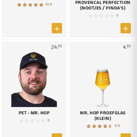
PROVENCAL PERFECTION
10.0
(NOOTJES / PINDA'S)
0
24.
4.
95
95
PET - MR. HOP
MR. HOP PROEFGLAS
(KLEIN)
0
8.5