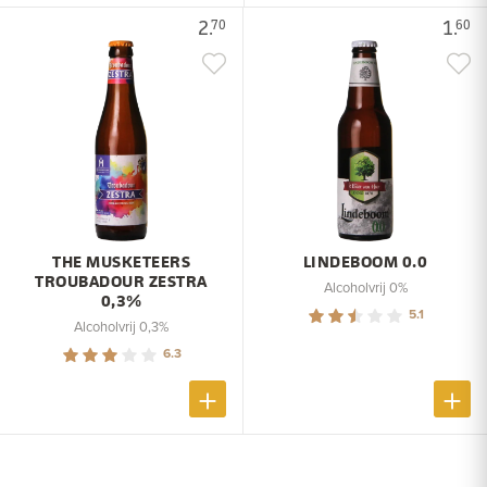
2.
1.
70
60
THE MUSKETEERS
LINDEBOOM 0.0
TROUBADOUR ZESTRA
Alcoholvrij 0%
0,3%
5.1
Alcoholvrij 0,3%
6.3