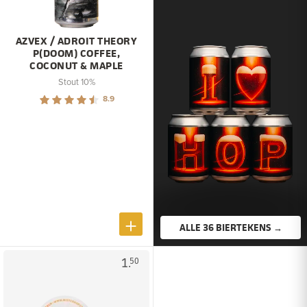
AZVEX / ADROIT THEORY
P(DOOM) COFFEE,
COCONUT & MAPLE
Stout 10%
8.9
ALLE 36 BIERTEKENS →
1.
50