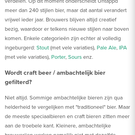
verdelen. Op dit moment onderscheidt Untappd
meer dan 240 stijlen bier, maar dat aantal verandert
vrijwel ieder jaar. Brouwers blijven altijd creatief
bezig, waardoor er telkens nieuwe stijlen naar boven
komen. Enkele categorieën zijn echter al volledig
ingeburgerd:
Stout
(met vele variaties),
Pale Ale
,
IPA
(met vele variaties),
Porter
,
Sours
enz.
Wordt craft beer / ambachtelijk bier
gefilterd?
Niet altijd. Sommige ambachtelijke bieren zijn qua
helderheid te vergelijken met "traditioneel" bier. Maar
de meeste speciaalbieren en craft bieren zitten meer
aan de troebele kant. Kleinere, ambachtelijke
brouwerijen werken namelijk niet met dezelfde