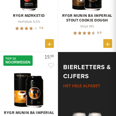
RYGR MØRKETID
RYGR MUNIN BA IMPERIAL
STOUT COOKIE DOUGH
Herfstbok 9,5%
Stout 14%
7.5
8.5
15.
99
TOP 10
NOORWEGEN
BIERLETTERS &
CIJFERS
HET HELE ALFABET
RYGR MUNIN BA IMPERIAL