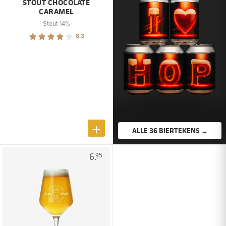
STOUT CHOCOLATE
CARAMEL
Stout 14%
8.3
ALLE 36 BIERTEKENS →
6.
95