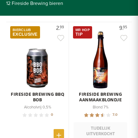
12 Fireside Brewing bieren
2.
9.
99
95
BIERCLUB
MR HOP
EXCLUSIVE
TIP
FIRESIDE BREWING BBQ
FIRESIDE BREWING
BOB
AANMAAKBLONDJE
Alcoholvrij 0,5%
Blond 7%
0
7.0
TIJDELIJK
UITVERKOCHT