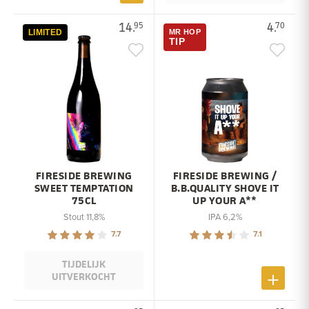
14.
4.
95
70
LIMITED
MR HOP
TIP
FIRESIDE BREWING
FIRESIDE BREWING /
SWEET TEMPTATION
B.B.QUALITY SHOVE IT
75CL
UP YOUR A**
Stout 11,8%
IPA 6,2%
7.7
7.1
TIJDELIJK
UITVERKOCHT