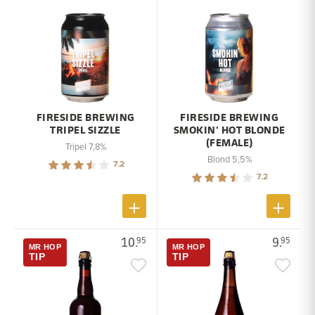
FIRESIDE BREWING
FIRESIDE BREWING
TRIPEL SIZZLE
SMOKIN' HOT BLONDE
(FEMALE)
Tripel 7,8%
Blond 5,5%
7.2
7.2
10.
9.
95
95
MR HOP
MR HOP
TIP
TIP