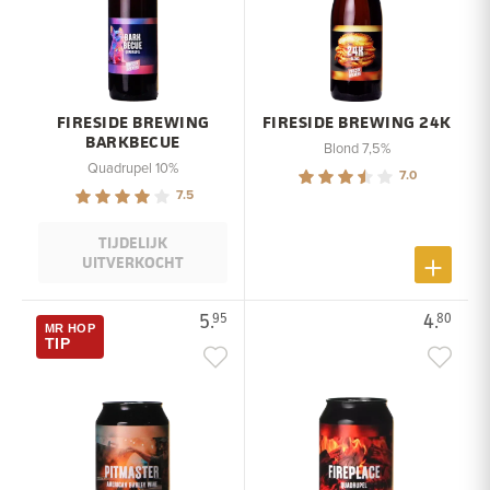
FIRESIDE BREWING
FIRESIDE BREWING 24K
BARKBECUE
Blond 7,5%
Quadrupel 10%
7.0
7.5
TIJDELIJK
UITVERKOCHT
5.
4.
95
80
MR HOP
TIP