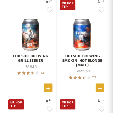
4.
4.
25
25
MR HOP
TIP
FIRESIDE BREWING
FIRESIDE BREWING
GRILL SEEKER
SMOKIN' HOT BLONDE
(MALE)
IPA 6,3%
Blond 5,5%
7.3
7.2
4.
4.
40
25
MR HOP
MR HOP
TIP
TIP