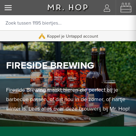
Koppel je Untappd account
FIRESIDE BREWING
Fireside Brewing maakt bieren die perfect bij je
barbecue passen, of dat nou in de zomer, of hartje
winter is. Lees alles over deze brouwerij bij Mr. Hop!