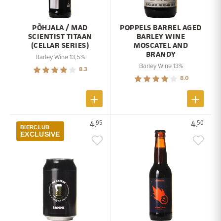
PÕHJALA / MAD
POPPELS BARREL AGED
SCIENTIST TITAAN
BARLEY WINE
(CELLAR SERIES)
MOSCATEL AND
BRANDY
Barley Wine 13,5%
Barley Wine 13%
8.3
8.0
4.
4.
95
50
BIERCLUB
EXCLUSIVE