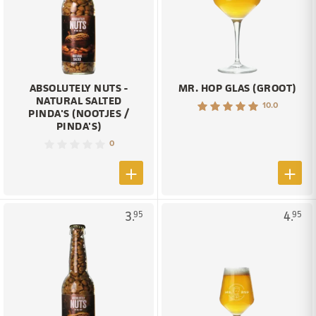
ABSOLUTELY NUTS -
MR. HOP GLAS (GROOT)
NATURAL SALTED
10.0
PINDA'S (NOOTJES /
PINDA'S)
0
3.
4.
95
95