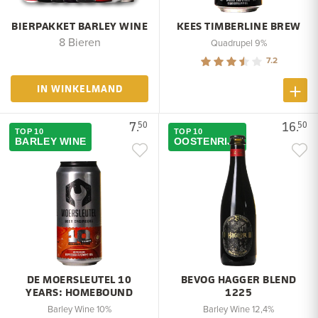
BIERPAKKET BARLEY WINE
KEES TIMBERLINE BREW
8 Bieren
Quadrupel 9%
7.2
IN WINKELMAND
7.
16.
50
50
TOP 10
TOP 10
BARLEY WINE
OOSTENRIJK
DE MOERSLEUTEL 10
BEVOG HAGGER BLEND
YEARS: HOMEBOUND
1225
Barley Wine 10%
Barley Wine 12,4%