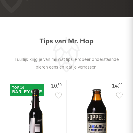
HEERLIJK BIJ
DESSERT
HEERLIJK BIJ
HARDE KAAS
Tips van Mr. Hop
Tuurlijk krijg je van mij wat tips. Probeer onderstaande
bieren eens en laat je verrassen.
10.
14.
50
00
TOP 10
BARLEY WINE