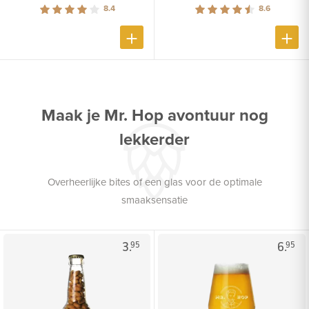
8.4
8.6
Maak je Mr. Hop avontuur nog
lekkerder
Overheerlijke bites of een glas voor de optimale
smaaksensatie
3.
6.
95
95