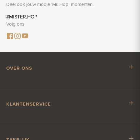
Deel ook jouw mooie 'Mr. Hop'-momenten.
#MISTER.HOP
Volg ons
OVER ONS
Mr. Hop
Samenwerken met Mr. Hop
Vacatures
KLANTENSERVICE
Impressum
Klantenservice
Verzending & levering
Account & betalen
ZAKELIJK