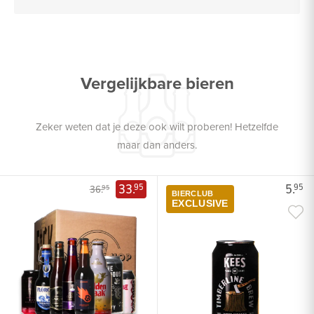
Vergelijkbare bieren
Zeker weten dat je deze ook wilt proberen! Hetzelfde
maar dan anders.
33.
5.
95
95
36.
95
BIERCLUB
EXCLUSIVE