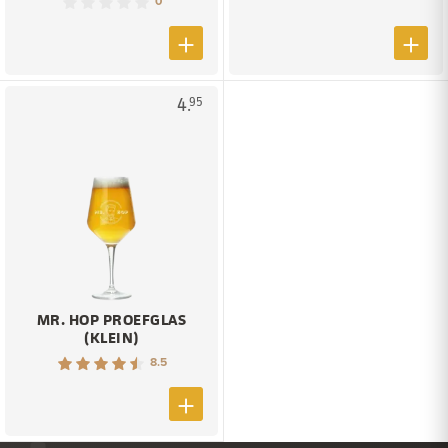
0
4.
95
MR. HOP PROEFGLAS
(KLEIN)
8.5