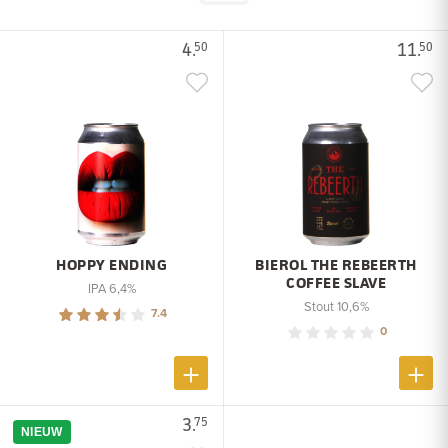
4.
11.
50
50
HOPPY ENDING
BIEROL THE REBEERTH
COFFEE SLAVE
IPA 6,4%
Stout 10,6%
7.4
0
3.
75
NIEUW