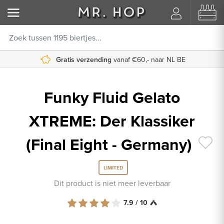
Gratis verzending
Vóór 17:00 uur
besteld, morgen in huis
vanaf €60,- naar NL BE
Funky Fluid Gelato
XTREME: Der Klassiker
(Final Eight - Germany)
LIMITED
Dit product is niet meer leverbaar
7.9 / 10