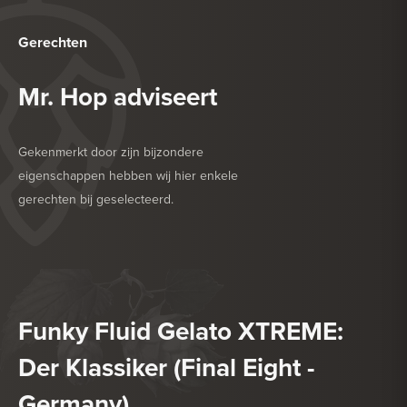
Gerechten
Mr. Hop adviseert
Gekenmerkt door zijn bijzondere
eigenschappen hebben wij hier enkele
gerechten bij geselecteerd.
HEERLIJK BIJ
DESSERT
HEERLIJK BIJ
SALADE
Funky Fluid Gelato XTREME:
Der Klassiker (Final Eight -
Germany)