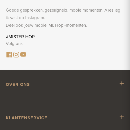
Goede gesprekken, gezelligheid, mooie momenten. Alles leg
ik vast op Instagram.
Deel ook jouw mooie 'Mr. Hop'-momenten.
#MISTER.HOP
Volg ons
OVER ONS
Mr. Hop
Samenwerken met Mr. Hop
Vacatures
KLANTENSERVICE
Impressum