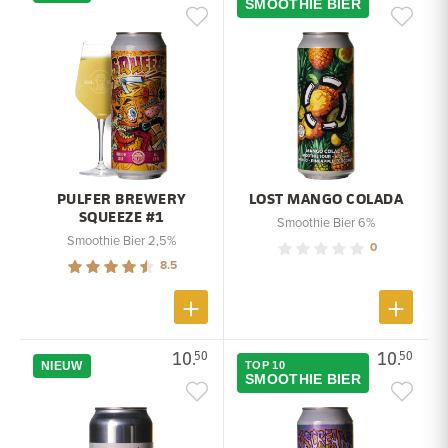
SMOOTHIE BIER
PULFER BREWERY
LOST MANGO COLADA
SQUEEZE #1
Smoothie Bier 6%
Smoothie Bier 2,5%
0
8.5
10.
10.
50
50
NIEUW
TOP 10
SMOOTHIE BIER