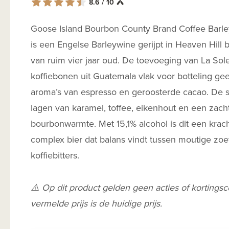
8.6 / 10
Goose Island Bourbon County Brand Coffee Barle
is een Engelse Barleywine gerijpt in Heaven Hill
van ruim vier jaar oud. De toevoeging van La Sol
koffiebonen uit Guatemala vlak voor botteling gee
aroma’s van espresso en geroosterde cacao. De 
lagen van karamel, toffee, eikenhout en een zach
bourbonwarmte. Met 15,1% alcohol is dit een krac
complex bier dat balans vindt tussen moutige zoe
koffiebitters.
⚠️ Op dit product gelden geen acties of kortings
vermelde prijs is de huidige prijs.