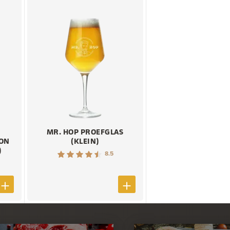
MR. HOP PROEFGLAS
ION
(KLEIN)
)
8.5