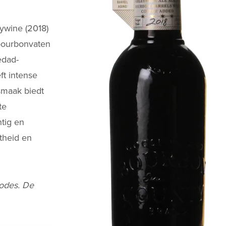
ywine (2018)
 bourbonvaten
edad-
ft intense
smaak biedt
te
htig en
theid en
codes. De