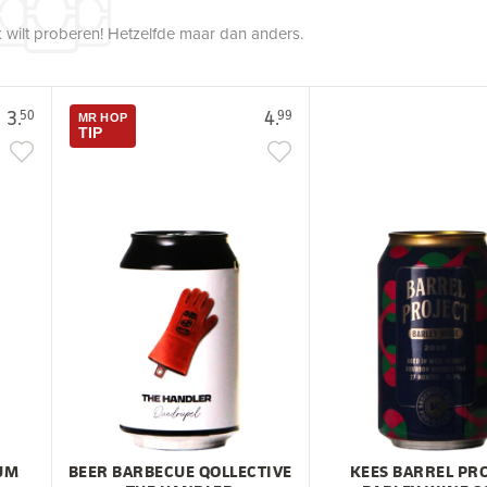
 wilt proberen! Hetzelfde maar dan anders.
3.
4.
50
99
MR HOP
TIP
UM
BEER BARBECUE QOLLECTIVE
KEES BARREL PR