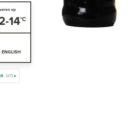
veren op
2-14
- ENGLISH
en
(47)