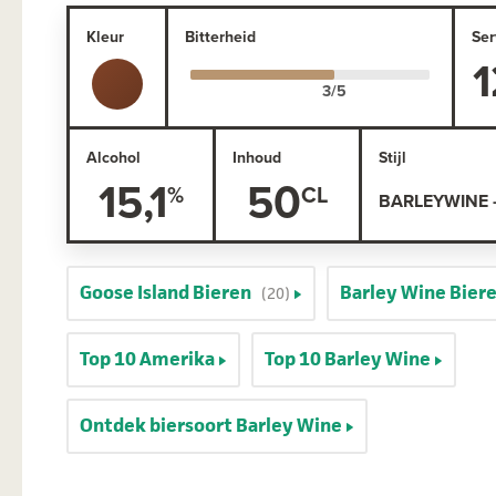
Kleur
Bitterheid
Ser
1
Alcohol
Inhoud
Stijl
15,1
50
BARLEYWINE 
Goose Island Bieren
Barley Wine Bier
(20)
Top 10 Amerika
Top 10 Barley Wine
Ontdek biersoort Barley Wine