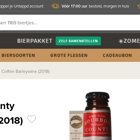
Vóór 17:00 uur
oppel je Untappd account
besteld, morgen in huis
BIERPAKKET
☀️ZOME
ZELF SAMENSTELLEN
BIERSOORTEN
GROTE FLESSEN
CADEAUBON
Coffee Barleywine (2018)
nty
(2018)