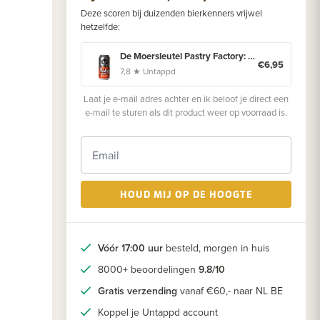
Deze scoren bij duizenden bierkenners vrijwel
hetzelfde:
De Moersleutel Pastry Factory: Coconut Coffee Barley Wine
€6,95
7,8 ★ Untappd
Laat je e-mail adres achter en ik beloof je direct een
e-mail te sturen als dit product weer op voorraad is.
HOUD MIJ OP DE HOOGTE
Vóór 17:00 uur
besteld, morgen in huis
8000+ beoordelingen
9.8/10
Gratis verzending
vanaf €60,- naar NL BE
Koppel je Untappd account