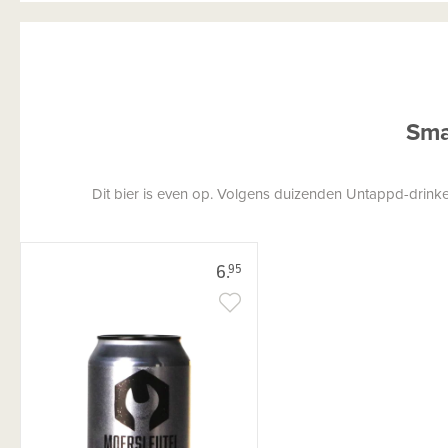
Sma
Dit bier is even op. Volgens duizenden Untappd-drinkers
6.
95