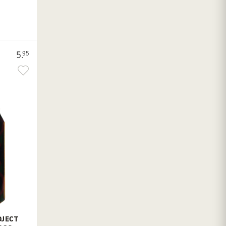
5.
95
OJECT