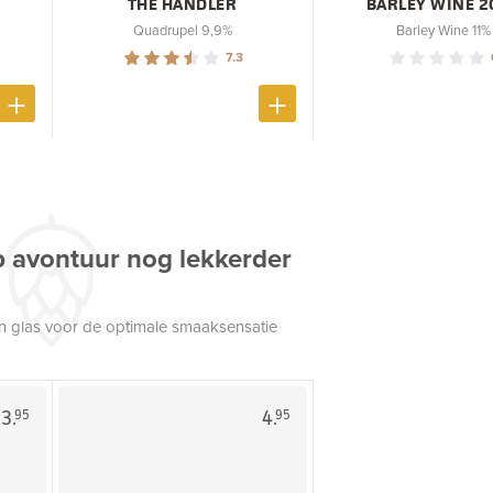
THE HANDLER
BARLEY WINE 2
Quadrupel 9,9%
Barley Wine 11%
7.3
p avontuur nog lekkerder
een glas voor de optimale smaaksensatie
3.
4.
95
95