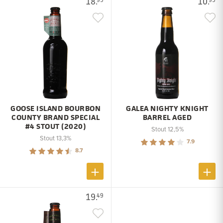
18.
10.
GOOSE ISLAND BOURBON
GALEA NIGHTY KNIGHT
COUNTY BRAND SPECIAL
BARREL AGED
#4 STOUT (2020)
Stout 12,5%
Stout 13,3%
7.9
8.7
19.
49