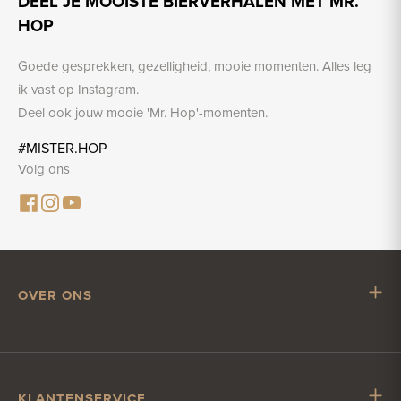
DEEL JE MOOISTE BIERVERHALEN MET MR.
HOP
Goede gesprekken, gezelligheid, mooie momenten. Alles leg
ik vast op Instagram.
Deel ook jouw mooie 'Mr. Hop'-momenten.
#MISTER.HOP
Volg ons
OVER ONS
Mr. Hop
Samenwerken met Mr. Hop
Vacatures
KLANTENSERVICE