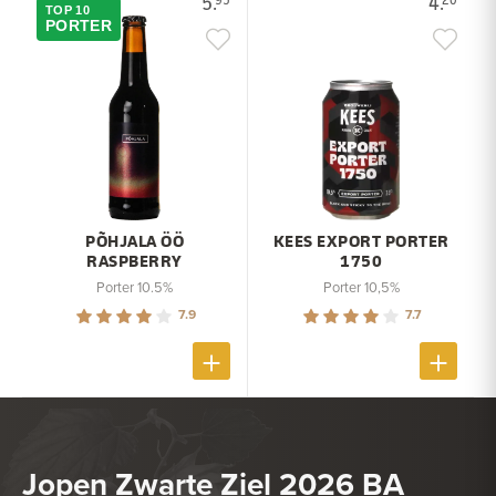
5.
4.
TOP 10
PORTER
PÕHJALA ÖÖ
KEES EXPORT PORTER
RASPBERRY
1750
Porter 10.5%
Porter 10,5%
7.9
7.7
Jopen Zwarte Ziel 2026 BA