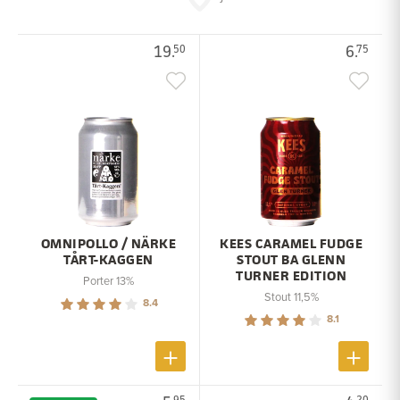
19.
6.
50
75
OMNIPOLLO / NÄRKE
KEES CARAMEL FUDGE
TÅRT-KAGGEN
STOUT BA GLENN
TURNER EDITION
Porter 13%
Stout 11,5%
8.4
8.1
95
20