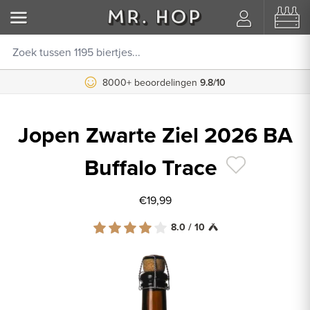
8000+ beoordelingen
Koppel je Untappd account
9.8/10
Jopen Zwarte Ziel 2026 BA
Buffalo Trace
€19,99
8.0 / 10