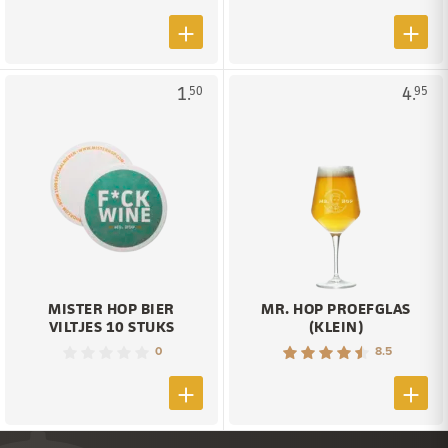
1.
4.
50
95
MISTER HOP BIER
MR. HOP PROEFGLAS
VILTJES 10 STUKS
(KLEIN)
0
8.5