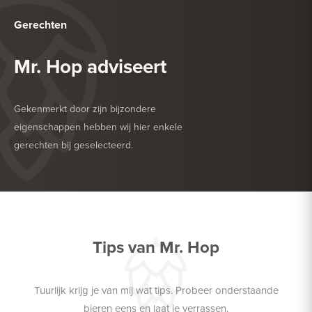
Gerechten
Mr. Hop adviseert
Gekenmerkt door zijn bijzondere
eigenschappen hebben wij hier enkele
gerechten bij geselecteerd.
HEERLIJK BIJ
DROGE WORST
HEERLIJK BIJ
ZACHTE KAAS
Tips van Mr. Hop
Tuurlijk krijg je van mij wat tips. Probeer onderstaande
bieren eens en laat je verrassen.