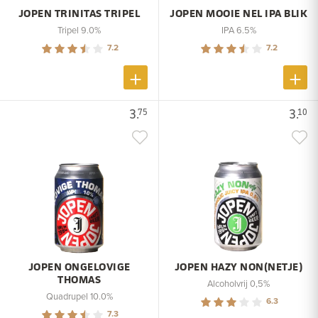
JOPEN TRINITAS TRIPEL
JOPEN MOOIE NEL IPA BLIK
Tripel 9.0%
IPA 6.5%
7.2
7.2
3.
3.
75
10
JOPEN ONGELOVIGE
JOPEN HAZY NON(NETJE)
THOMAS
Alcoholvrij 0,5%
Quadrupel 10.0%
6.3
7.3