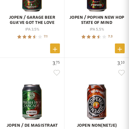
JOPEN / GARAGE BEER
JOPEN / POPIHN NEW HOP
GUA'VE GOT THE LOVE
STATE OF MIND
IPA 3,5%
IPA 5,5%
7.1
7.3
3.
3.
75
10
JOPEN / DE MAGISTRAAT
JOPEN NON(NETJE)