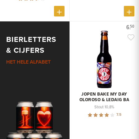
6.
50
BIERLETTERS
& CIJFERS
HET HELE ALFABET
JOPEN BAKE MY DAY
OLOROSO & LEDAIG BA
Stout 10,8%
7.5