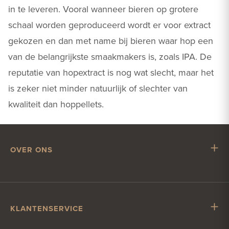
in te leveren. Vooral wanneer bieren op grotere
schaal worden geproduceerd wordt er voor extract
gekozen en dan met name bij bieren waar hop een
van de belangrijkste smaakmakers is, zoals IPA. De
reputatie van hopextract is nog wat slecht, maar het
is zeker niet minder natuurlijk of slechter van
kwaliteit dan hoppellets.
OVER ONS
Mr. Hop
Samenwerken met Mr. Hop
Vacatures
KLANTENSERVICE
Impressum