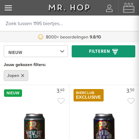
8000+ beoordelingen
9.8/10
FILTEREN
Jouw gekozen filters:
Jopen
3.
3.
40
50
NIEUW
BIERCLUB
EXCLUSIVE