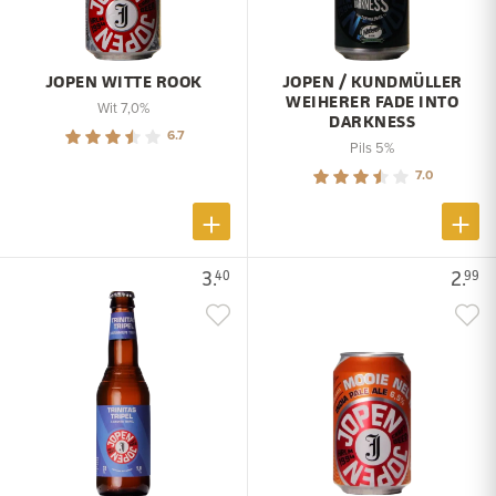
JOPEN WITTE ROOK
JOPEN / KUNDMÜLLER
WEIHERER FADE INTO
Wit 7,0%
DARKNESS
6.7
Pils 5%
7.0
3.
2.
40
99