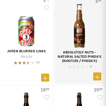
3.
3.
95
JOPEN BLURRED LINES
ABSOLUTELY NUTS -
NATURAL SALTED PINDA'S
IPA 5,3%
(NOOTJES / PINDA'S)
7.3
0
19.
19.
99
99