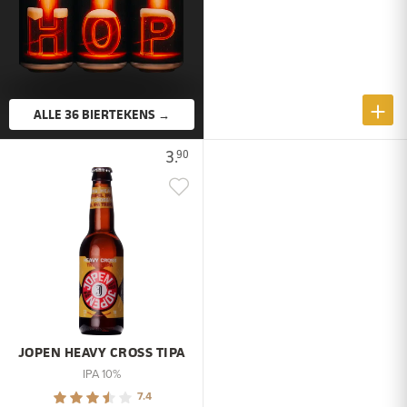
ALLE 36 BIERTEKENS →
3.
90
JOPEN HEAVY CROSS TIPA
IPA 10%
7.4