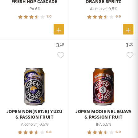
FRESH HOP CASCADE
ORANGE SPRITZ
IPA 6%
Alcoholvrij 0,5%
7.0
6.6
3.
3.
10
20
JOPEN NON(NETJE) YUZU
JOPEN MOOIE NEL GUAVA
& PASSION FRUIT
& PASSION FRUIT
Alcoholvrij 0,5%
IPA 6,5%
6.8
6.9