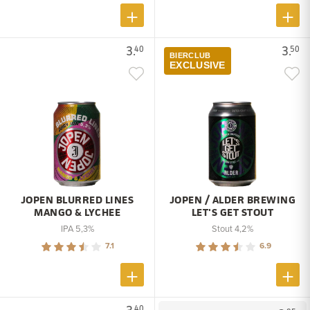
3.
3.
40
50
BIERCLUB
EXCLUSIVE
JOPEN BLURRED LINES
JOPEN / ALDER BREWING
MANGO & LYCHEE
LET'S GET STOUT
IPA 5,3%
Stout 4,2%
7.1
6.9
40