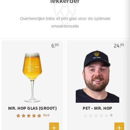
lekkerder
Overheerlijke bites of een glas voor de optimale
smaaksensatie
6.
24.
95
95
MR. HOP GLAS (GROOT)
PET - MR. HOP
10.0
0