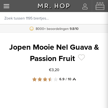
8000+ beoordelingen
Koppel je Untappd account
9.8/10
Jopen Mooie Nel Guava &
Passion Fruit
€3,20
6.9 / 10