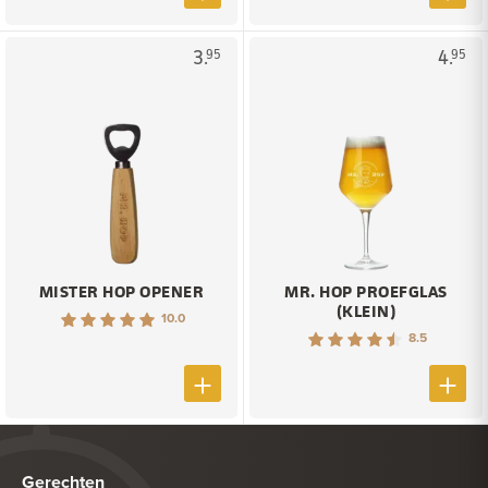
3.
4.
95
95
MISTER HOP OPENER
MR. HOP PROEFGLAS
(KLEIN)
10.0
8.5
Gerechten