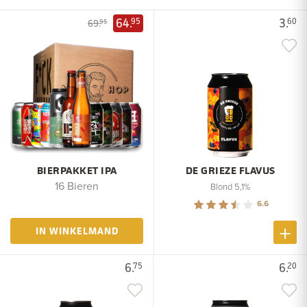
64.
3.
95
60
69.
95
BIERPAKKET IPA
DE GRIEZE FLAVUS
16 Bieren
Blond 5,1%
6.6
IN WINKELMAND
6.
6.
75
20