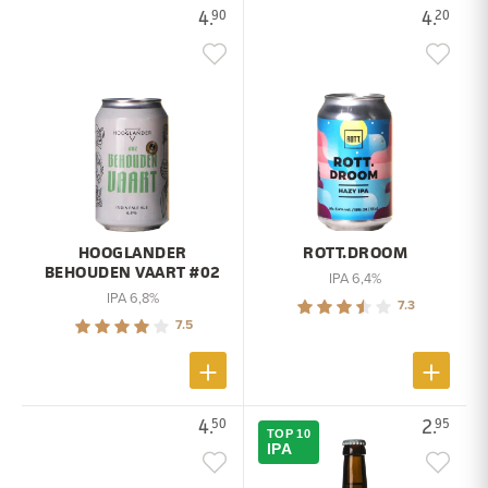
4.
4.
90
20
HOOGLANDER
ROTT.DROOM
BEHOUDEN VAART #02
IPA 6,4%
IPA 6,8%
7.3
7.5
4.
2.
50
95
TOP 10
IPA