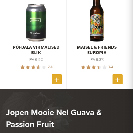
PÕHJALA VIRMALISED
MAISEL & FRIENDS
BLIK
EUROPIA
IPA 6,5%
IPA 6.3%
7.3
7.3
Jopen Mooie Nel Guava &
Passion Fruit