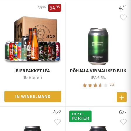
64.
4.
95
50
69.
95
BIERPAKKET IPA
PÕHJALA VIRMALISED BLIK
16 Bieren
IPA 6,5%
7.3
IN WINKELMAND
4.
6.
50
75
TOP 10
PORTER