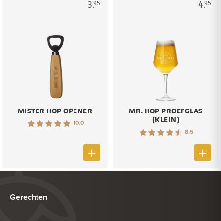
3.
4.
95
95
MISTER HOP OPENER
MR. HOP PROEFGLAS
(KLEIN)
10.0
8.5
Gerechten