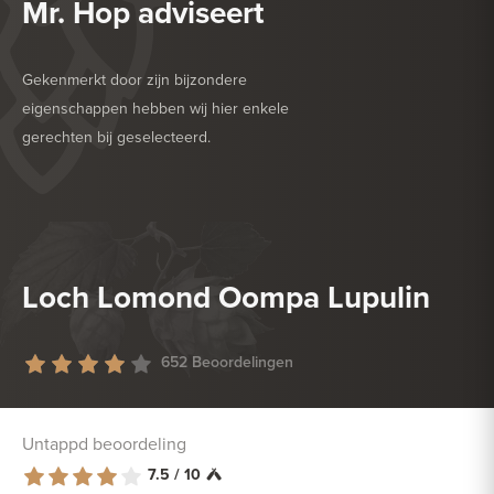
Mr. Hop adviseert
Gekenmerkt door zijn bijzondere
eigenschappen hebben wij hier enkele
gerechten bij geselecteerd.
HEERLIJK BIJ
BARBECUE
HEERLIJK BIJ
GEFRITUURDE SNACKS
Loch Lomond Oompa Lupulin
652 Beoordelingen
Untappd beoordeling
7.5 / 10