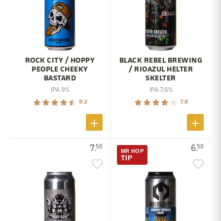
ROCK CITY / HOPPY
BLACK REBEL BREWING
PEOPLE CHEEKY
/ RIOAZUL HELTER
BASTARD
SKELTER
IPA 9%
IPA 7,6%
9.2
7.8
7.
6.
50
50
MR HOP
TIP