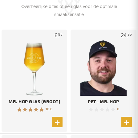
Overheerlijke bites of een glas voor de optimale
smaaksensatie
6.
24.
95
95
MR. HOP GLAS (GROOT)
PET - MR. HOP
10.0
0