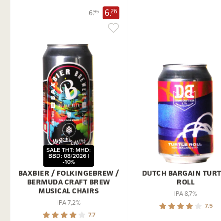
6.
26
6.
95
SALE THT: MHD:
BBD: 08/2026 |
-10%
BAXBIER / FOLKINGEBREW /
DUTCH BARGAIN TURT
BERMUDA CRAFT BREW
ROLL
MUSICAL CHAIRS
IPA 8,7%
IPA 7,2%
7.5
7.7