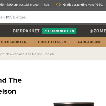
óór 17:00 uur
Gratis verzending
besteld, morgen in huis
vanaf €60,- 
BIERPAKKET
☀️ZOME
ZELF SAMENSTELLEN
BIERSOORTEN
GROTE FLESSEN
CADEAUBON
rld New Zealand The Nelson Region
nd The
elson