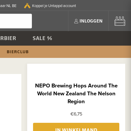
naar NL BE
Koppel je Untappd account
INLOGGEN
RBIER
SALE %
BIERCLUB
NEPO Brewing Hops Around The
World New Zealand The Nelson
Region
€6,75
IN WINKELMAND