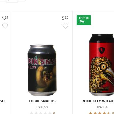
4.
5.
95
20
TOP 10
IPA
SU
LOBIK SNACKS
ROCK CITY WHAK
IPA 6,5%
IPA 10%
0
8