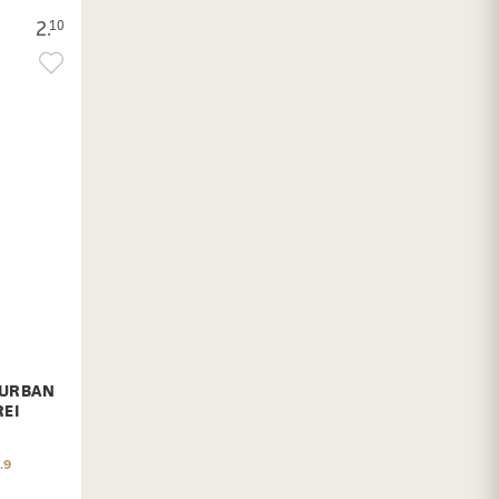
2.
10
 URBAN
REI
.9