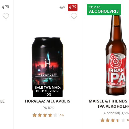
4.
4.
75
70
5.
20
TOP 10
ALCOHOLVRIJ
SALE THT: MHD:
BBD: 10/2026 |
-10%
LE
HOPALAA! MEGAPOLIS
MAISEL & FRIENDS
IPA ALKOHOLF
IPA 10%
Alcoholvrij 0,5%
7.5
6