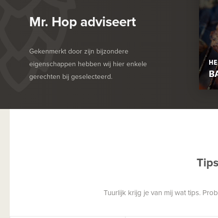
Mr. Hop adviseert
Gekenmerkt door zijn bijzondere
HE
eigenschappen hebben wij hier enkele
B
gerechten bij geselecteerd.
Tip
Tuurlijk krijg je van mij wat tips. P