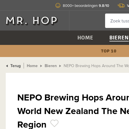
9.8/10
V
8000+ beoordelingen
HOME
BIEREN
TOP 10
Terug
Home
Bieren
NEPO Brewing Hops Around The Wo
NEPO Brewing Hops Arou
World New Zealand The N
Region