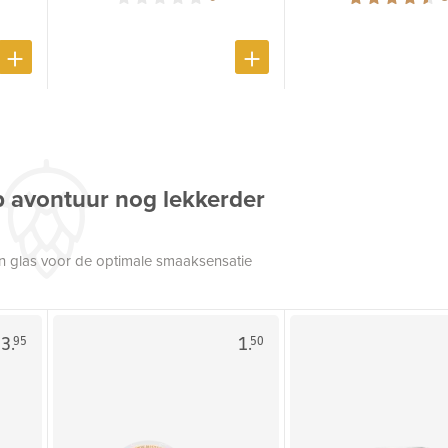
p avontuur nog lekkerder
een glas voor de optimale smaaksensatie
3.
1.
95
50