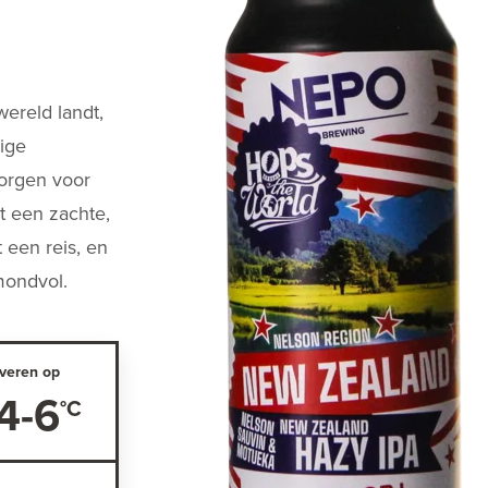
ereld landt,
ige
orgen voor
et een zachte,
 een reis, en
 mondvol.
veren op
4-6