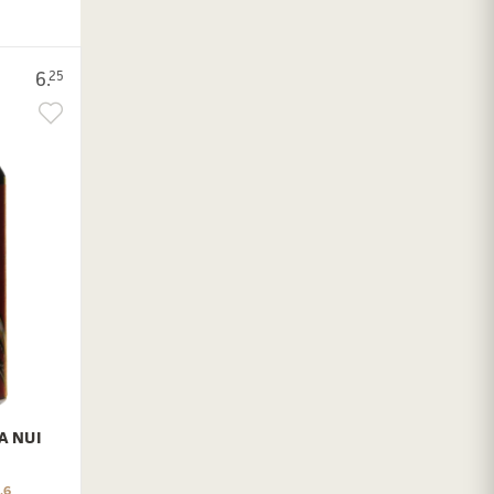
6.
25
A NUI
.6