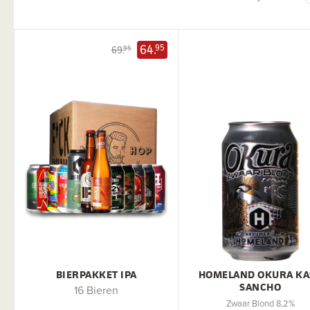
64.
95
69.
95
BIERPAKKET IPA
HOMELAND OKURA KA
SANCHO
16 Bieren
Zwaar Blond 8,2%