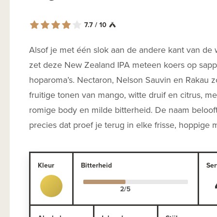
7.7 / 10
Alsof je met één slok aan de andere kant van de w
zet deze New Zealand IPA meteen koers op sapp
hoparoma’s. Nectaron, Nelson Sauvin en Rakau z
fruitige tonen van mango, witte druif en citrus, m
romige body en milde bitterheid. De naam belooft
precies dat proef je terug in elke frisse, hoppige
Kleur
Bitterheid
Ser