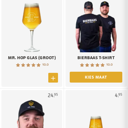
MR. HOP GLAS (GROOT)
BIERBAAS T-SHIRT
10.0
10.0
KIES MAAT
24.
4.
95
95