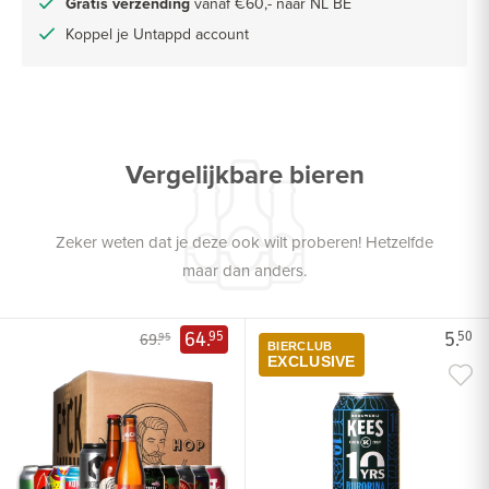
Gratis verzending
vanaf €60,- naar NL BE
Koppel je Untappd account
Vergelijkbare bieren
Zeker weten dat je deze ook wilt proberen! Hetzelfde
maar dan anders.
64.
5.
95
50
69.
95
BIERCLUB
EXCLUSIVE