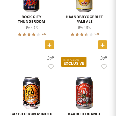
ROCK CITY
HAANDBRYGGERIET
THUNDERDOM
PALE ALE
IPA 4,5%
IPA 4,5%
7.5
6.9
3.
3.
40
40
BIERCLUB
EXCLUSIVE
BAXBIER KON MINDER
BAXBIER ORANGE