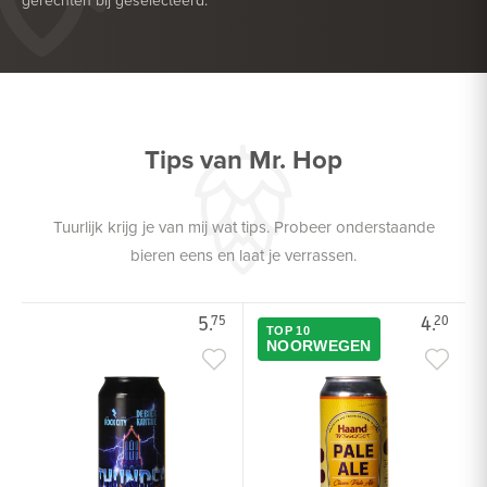
gerechten bij geselecteerd.
HEERLIJK BIJ
BARBECUE
HEERLIJK BIJ
GEVOGELTE
Tips van Mr. Hop
Tuurlijk krijg je van mij wat tips. Probeer onderstaande
bieren eens en laat je verrassen.
5.
4.
75
20
TOP 10
NOORWEGEN