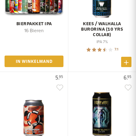
BIERPAKKET IPA
KEES / WALHALLA
BURORINA (10 YRS
16 Bieren
COLLAB)
IPA 7%
7.1
IN WINKELMAND
5.
6.
95
95