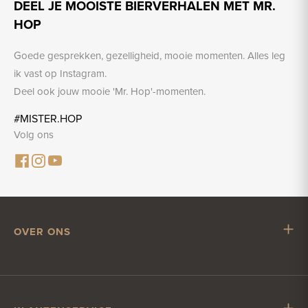
DEEL JE MOOISTE BIERVERHALEN MET MR.
HOP
Goede gesprekken, gezelligheid, mooie momenten. Alles leg
ik vast op Instagram.
Deel ook jouw mooie 'Mr. Hop'-momenten.
#MISTER.HOP
Volg ons
OVER ONS
Mr. Hop
Samenwerken met Mr. Hop
Vacatures