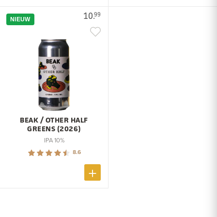
10.
99
NIEUW
BEAK / OTHER HALF
GREENS (2026)
IPA 10%
8.6