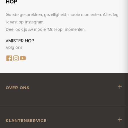
HOP
Goede gesprekken, gezelligheid, mooie momenten. Alles leg
ik vast op Instagram.
Deel ook jouw mooie 'Mr. Hop'-momenten.
#MISTER.HOP
Volg ons
OVER ONS
Mr. Hop
Samenwerken met Mr. Hop
Vacatures
KLANTENSERVICE
Impressum