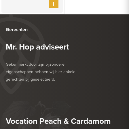
Gerechten
Mr. Hop adviseert
Gekenmerkt door zijn bijzondere
eigenschappen hebben wij hier enkele
gerechten bij geselecteerd.
HEERLIJK BIJ
BARBECUE
HEERLIJK BIJ
GEVOGELTE
Vocation Peach & Cardamom