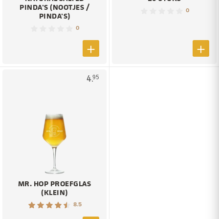
PINDA'S (NOOTJES /
0
PINDA'S)
0
4.
95
MR. HOP PROEFGLAS
(KLEIN)
8.5