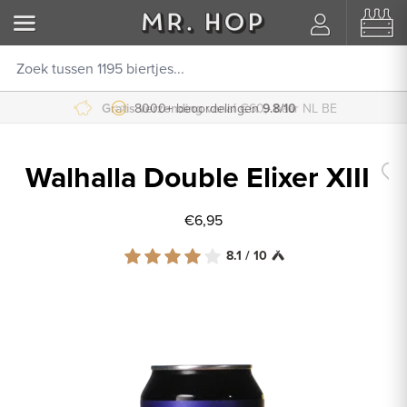
Gratis verzending
8000+ beoordelingen
vanaf €60,- naar NL BE
9.8/10
Walhalla Double Elixer XIII
€6,95
8.1 / 10