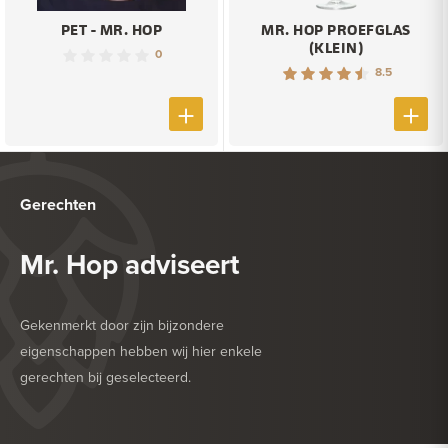
PET - MR. HOP
MR. HOP PROEFGLAS
(KLEIN)
0
8.5
Gerechten
Mr. Hop adviseert
Gekenmerkt door zijn bijzondere
eigenschappen hebben wij hier enkele
gerechten bij geselecteerd.
HEERLIJK BIJ
BARBECUE
HEERLIJK BIJ
HARDE KAAS