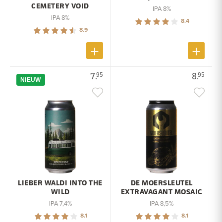
CEMETERY VOID
IPA 8%
IPA 8%
8.4
8.9
7.
8.
95
95
NIEUW
LIEBER WALDI INTO THE
DE MOERSLEUTEL
WILD
EXTRAVAGANT MOSAIC
IPA 7,4%
IPA 8,5%
8.1
8.1