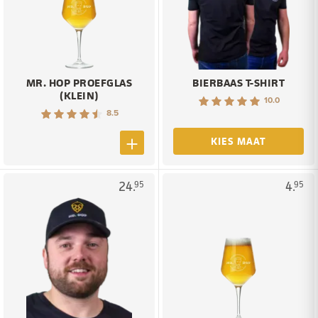
MR. HOP PROEFGLAS
BIERBAAS T-SHIRT
(KLEIN)
10.0
8.5
KIES MAAT
24.
4.
95
95