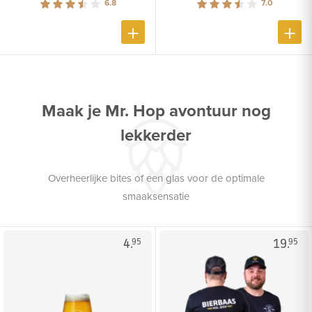
6.8
7.0
Maak je Mr. Hop avontuur nog
lekkerder
Overheerlijke bites of een glas voor de optimale
smaaksensatie
4.
19.
95
95