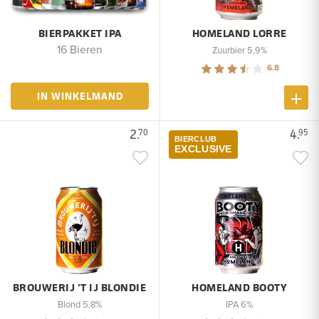
BIERPAKKET IPA
HOMELAND LORRE
16 Bieren
Zuurbier 5,9%
6.8
IN WINKELMAND
2.
4.
70
95
BIERCLUB
EXCLUSIVE
BROUWERIJ 'T IJ BLONDIE
HOMELAND BOOTY
Blond 5,8%
IPA 6%