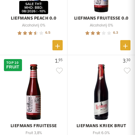
SALE THT:
MHD: BBD:
08/2026 | -10%
LIEFMANS PEACH 0.0
LIEFMANS FRUITESSE 0.0
Alcoholvrij 0%
Alcoholvrij 0%
6.5
6.3
1.
3.
95
30
TOP 10
FRUIT
LIEFMANS FRUITESSE
LIEFMANS KRIEK BRUT
Fruit 3,8%
Fruit 6.0%