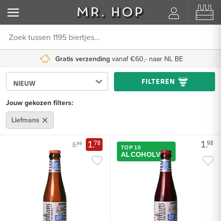
Gratis verzending
vanaf €60,- naar NL BE
FILTEREN
Jouw gekozen filters:
Liefmans
1.
1.
78
98
1.
98
TOP 10
ALCOHOLVRIJ