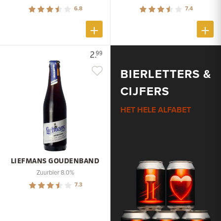
6.8
7.4
2.
99
BIERLETTERS &
CIJFERS
HET HELE ALFABET
LIEFMANS GOUDENBAND
Zuurbier 8.0%
7.3