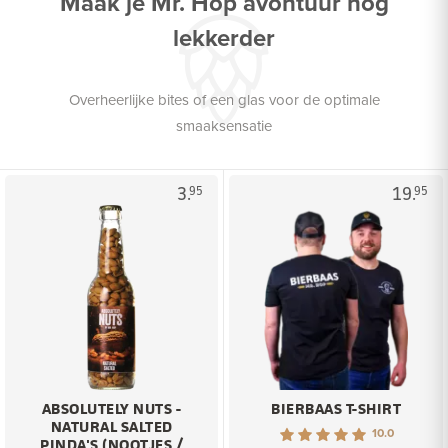
Maak je Mr. Hop avontuur nog
lekkerder
Overheerlijke bites of een glas voor de optimale
smaaksensatie
3.
19.
95
95
ABSOLUTELY NUTS -
BIERBAAS T-SHIRT
NATURAL SALTED
10.0
PINDA'S (NOOTJES /