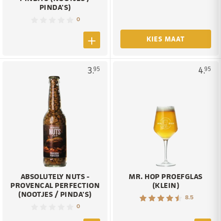
PINDA'S)
0
KIES MAAT
3.
4.
95
95
ABSOLUTELY NUTS -
MR. HOP PROEFGLAS
PROVENCAL PERFECTION
(KLEIN)
(NOOTJES / PINDA'S)
8.5
0