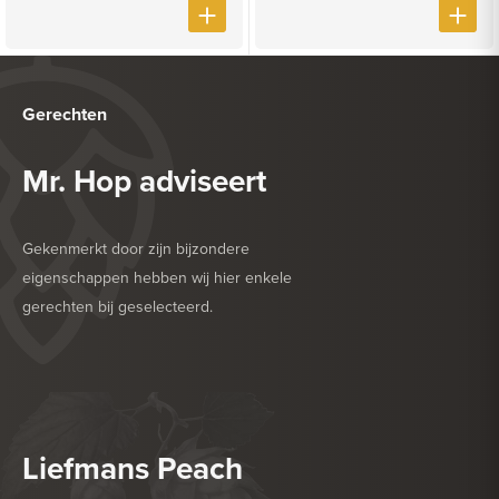
Gerechten
Mr. Hop adviseert
Gekenmerkt door zijn bijzondere
eigenschappen hebben wij hier enkele
gerechten bij geselecteerd.
HEERLIJK BIJ
BARBECUE
HEERLIJK BIJ
DESSERT
Liefmans Peach