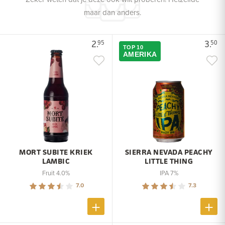
maar dan anders.
2.
3.
95
50
TOP 10
AMERIKA
MORT SUBITE KRIEK
SIERRA NEVADA PEACHY
LAMBIC
LITTLE THING
Fruit 4.0%
IPA 7%
7.0
7.3