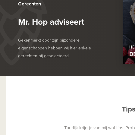
Gerechten
Mr. Hop adviseert
Gekenmerkt door zijn bijzondere
HE
eigenschappen hebben wij hier enkele
D
gerechten bij geselecteerd.
Tip
Tuurlijk krijg je van mij wat tips. P