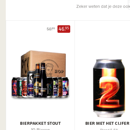
Zeker weten dat je deze ook
46.
95
50.
95
BIERPAKKET STOUT
BIER MET HET CIJFER
10 Bieren
Blond 5,5%