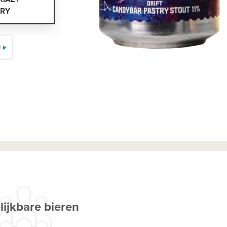
TRY
)
lijkbare bieren