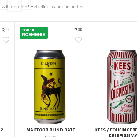
 wilt proberen! Hetzelfde maar dan anders.
3.
7.
95
30
TOP 10
ROEMENIE
 2
MAKTOOB BLIND DATE
KEES / FOLKINGEB
CRISPISSIM
IPA 8%