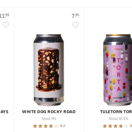
11.
7.
95
95
DAYS
WHITE DOG ROCKY ROAD
TULETORN TOR
Stout 11%
Stout 10,5%
8.3
8