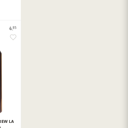
4.
85
REW LA
A