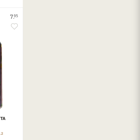
7.
95
TA
.2