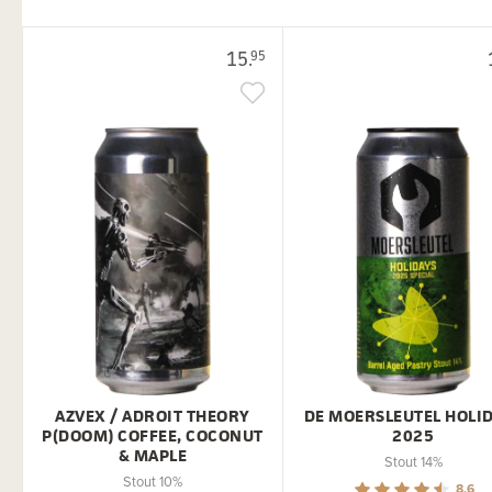
15.
95
AZVEX / ADROIT THEORY
DE MOERSLEUTEL HOLI
P(DOOM) COFFEE, COCONUT
2025
& MAPLE
Stout 14%
Stout 10%
8.6