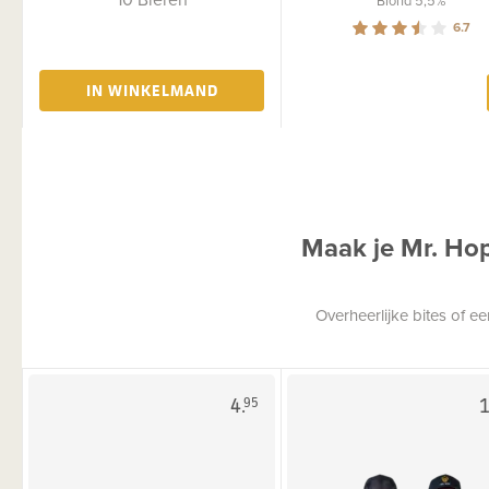
6.7
IN WINKELMAND
Maak je Mr. Ho
Overheerlijke bites of 
4.
1
95