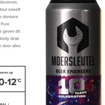
bileumreis
tout zweeft
ke donkere
 Pure
e geven dit
 body strak
n door alles
veren op
0-12
IAL /