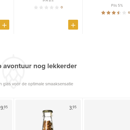
Pils 5%
0
6
p avontuur nog lekkerder
een glas voor de optimale smaaksensatie
9.
3.
95
95