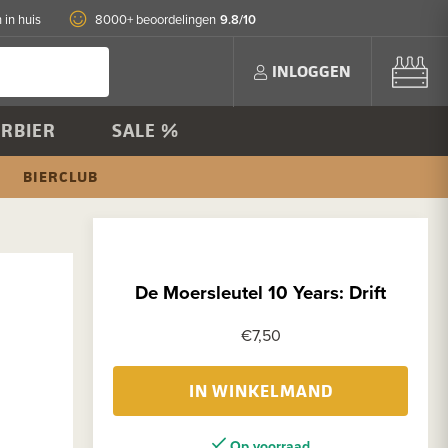
9.8/10
 in huis
8000+ beoordelingen
INLOGGEN
RBIER
SALE %
BIERCLUB
De Moersleutel 10 Years: Drift
€7,50
IN WINKELMAND
Op voorraad