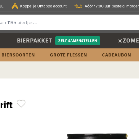
Vóór 17:00 uur
BE
Koppel je Untappd account
besteld, morgen
BIERPAKKET
☀️ZOME
ZELF SAMENSTELLEN
BIERSOORTEN
GROTE FLESSEN
CADEAUBON
rift